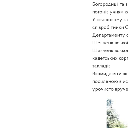
Богородиці, та 
погонів учням к
У святковому за
співробітники 
Департаменту ос
Шевченківської 
Шевченківської 
кадетських кор
закладів.
Вісімидесяти л
посиленою війс
урочисто вруче