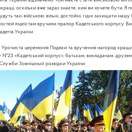
нта України відзначено: «Ви маєте стати військовою еліт
кращі, оскільки вже зараз знаєте, ким ви хочете бути. Я 
дуть такі військові: вільні, достойні, гідні захищати нашу
остей ліцеїстам вручили прапор Кадетського корпусу. Ви
адетів України.
я Урочиста церемонія Подяки та вручення нагород кращ
у №23 «Кадетський корпус», батькам, викладачам, друзям
Служби Зовнішньої розвідки України.