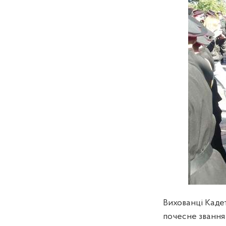
Вихованці Кадет
почесне звання к