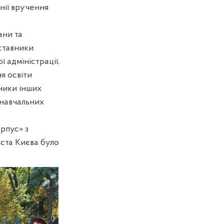
нії вручення
ани та
ставники
ї адміністрації,
ня освіти
вники інших
 навчальних
рпус» з
ста Києва було