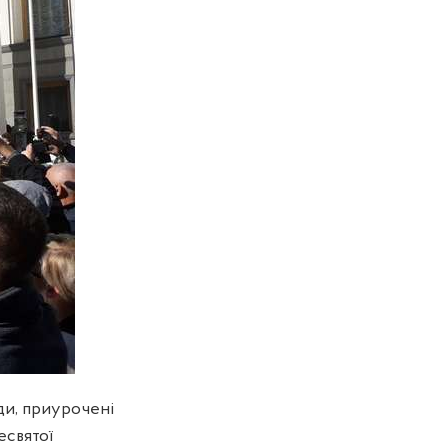
ди, приурочені
есвятої