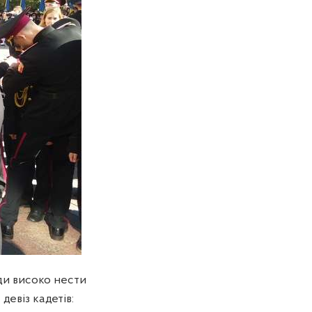
жди високо нести
девіз кадетів: