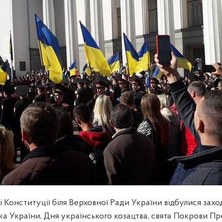
 Конституції біля Верховної Ради України відбулися захо
а України, Дня українського козацтва, свята Покрови Пр