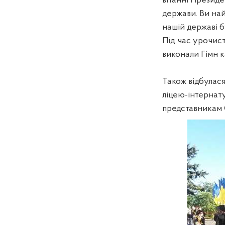
вітанні Президе
держави. Ви най
нашій державі бу
Під час урочист
виконали Гімн к
Також відбулас
ліцею-інтернат
представникам 