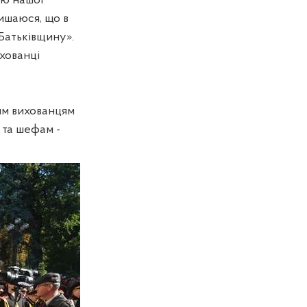
ою нашої
пишаюся, що в
 Батьківщину».
хованці
им вихованцям
 та шефам -