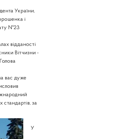
дента України,
орошенка і
нату №23
алах відданості
сники Вітчизни -
 Голова
на вас дуже
висловив
міжнародний
 стандартів, за
У