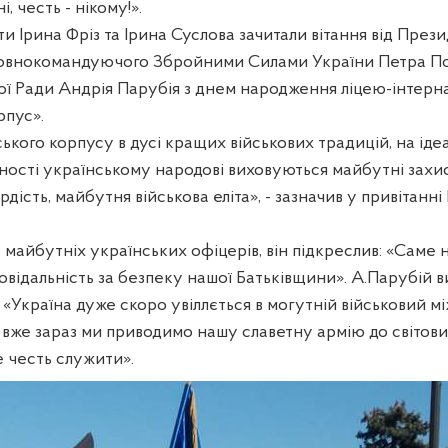
і, честь - нікому!».
и Ірина Фріз та Ірина Суслова зачитали вітання від Прези
ловнокомандуючого Збройними Силами України Петра П
ої Ради Андрія Парубія з днем народження ліцею-інтер
рпус».
ського корпусу в дусі кращих військових традицій, на іде
рності українському народові виховуються майбутні захи
рдість, майбутня військова еліта», - зазначив у привітанні
майбутніх українських офіцерів, він підкреслив: «Саме 
овідальність за безпеку нашої Батьківщини». А.Парубій 
 «Україна дуже скоро увіллється в могутній військовий 
о вже зараз ми приводимо нашу славетну армію до світових
е честь служити».