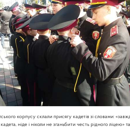
ського корпусу склали присягу кадетів зі словами: «зав
адета, ніде і ніколи не зганьбити честь рідного ліцею» та 