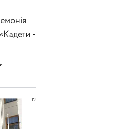
ремонія
«Кадети -
и
12