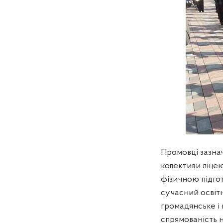
Промовці зазнач
колективи ліце
фізичною підго
сучасний освітн
громадянське і
спрямованість 