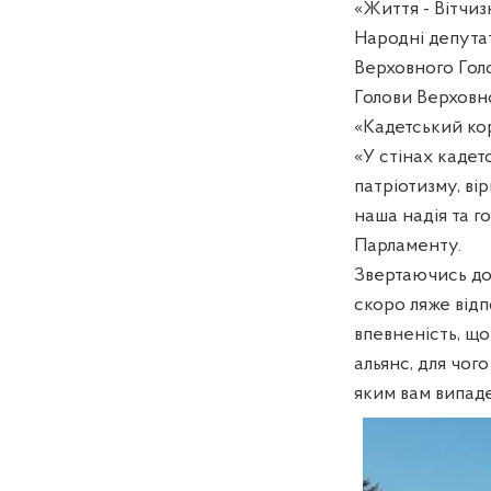
«Життя - Вітчизн
Народні депутат
Верховного Го
Голови Верховн
«Кадетський ко
«У стінах кадет
патріотизму, ві
наша надія та го
Парламенту.
Звертаючись до 
скоро ляже відп
впевненість, що
альянс, для чог
яким вам випад