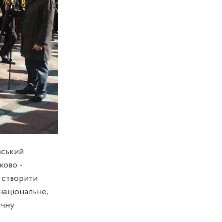
вський
ково -
 створити
національне,
ичну