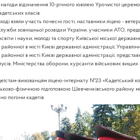
з нагоди відзначення 10-річного ювілею Урочистої церемо
адетських класів.
ході взяли участь почесні гості, наставники ліцею - ветер
Служби зовнішньої розвідки України, учасники АТО, пред
віти і науки, молоді та спорту Київської міської державно
районної в місті Києві державної адміністрації, Управлін
районної в місті Києві державної адміністрації, предста
пусів, Міністерства оборони, курсанти військових вищих
іцеїстам-вихованцям ліцею-інтернату №23 «Кадетський ко
ьково-фізичною підготовкою Шевченківського району мі
но погони кадетів.