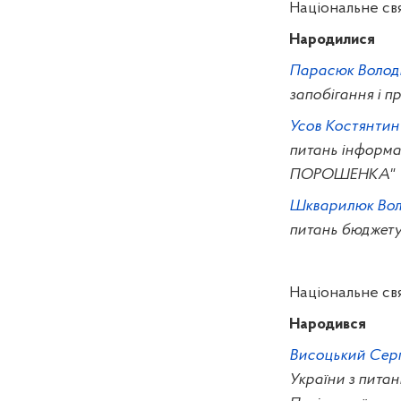
Національне свя
Народилися
Парасюк Волод
запобігання і пр
Усов Костянтин
питань інформат
ПОРОШЕНКА"
Шкварилюк Вол
питань бюджету
Національне свя
Народився
Висоцький Серг
України з питан