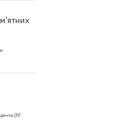
ам'ятних
и
идента (№