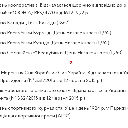
нь кооперативів. Відзначається щорічно відповідно до р
мблеї ООН A/RES/47/0 від 16.12.1992 р.
ято Канади. День Канади (1867)
то Республіки Бурунді. День Незалежності (1962)
то Республіки Руанда. День Незалежності (1962)
то Сомалійської Республіки. День Незалежності (1960)
2
-Морських Сил Збройних Сил України. Відзначається в Ук
 Президента (№ 331/2015 від 12 червня 2015 р.)
в морського та річкового флоту. Відзначається в Україні щ
та (№ 332/2015 від 12 червня 2015 р.)
нь спортивного журналіста. У цей день 1924 р. у Парижі
ціація спортивної преси (АІПС)