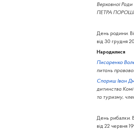
Верховної Ради 
ПЕТРА ПОРОШ
День родини. Ві
від 30 грудня 201
Народилися
Писаренко Вал
питань правової
Спориш Іван Д
дитинства Коміт
та туризму, чл
День рибалки. В
від 22 червня 19