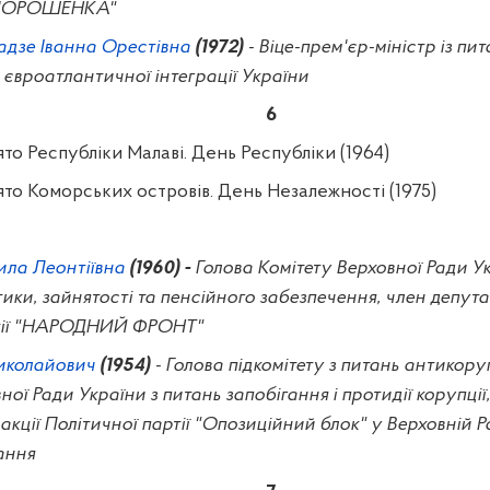
 ПОРОШЕНКА"
дзе Іванна Орестівна
(1972)
- Віце-прем'єр-міністр із пит
 євроатлантичної інтеграції України
6
то Республіки Малаві. День Республіки (1964)
то Коморських островів. День Незалежності (1975)
ла Леонтіївна
(1960) -
Голова Комітету Верховної Ради Ук
тики, зайнятості та пенсійного забезпечення, член депута
ртії "НАРОДНИЙ ФРОНТ"
иколайович
(1954)
- Голова підкомітету з питань антикору
ної Ради України з питань запобігання і протидії корупції
акції Політичної партії "Опозиційний блок" у Верховній Р
ання