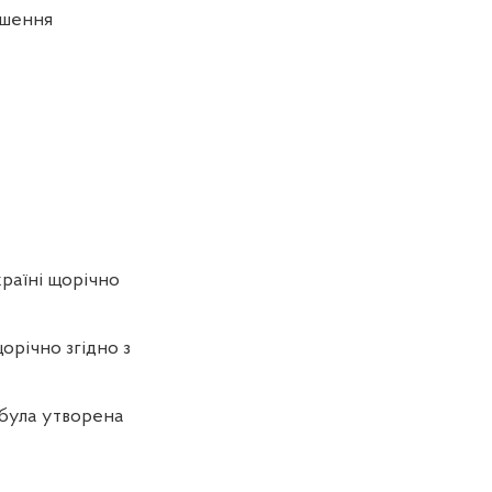
ішення
раїні щорічно
орічно згідно з
 була утворена