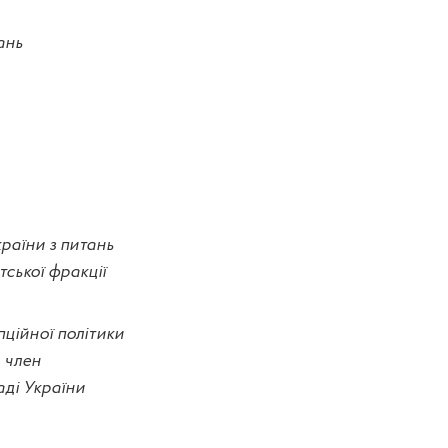
ань
раїни з питань
тської фракції
пційної політики
, член
аді України