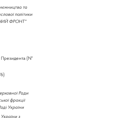
риємництва та
слової політики
ОДНИЙ ФРОНТ"
ом Президента (№
6)
ерховної Ради
ької фракції
Раді України
 України з