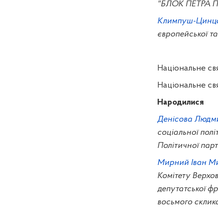
"БЛОК ПЕТРА
Климпуш-Цинца
європейської та
Національне свя
Національне свя
Народилися
Денісова Людми
соціальної полі
Політичної па
Мирний Іван М
Комітету Верхов
депутатської фр
восьмого склик