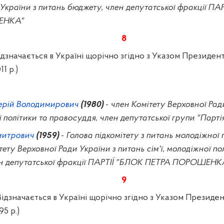
України з питань бюджету, член депутатської фракції ПА
ЕНКА"
8
дзначається в Україні щорічно згідно з Указом Президен
1 р.)
ерій Володимирович
(1980)
-
член Комітету Верховної Рад
 політики та правосуддя, член депутатської групи "Парті
митрович
(1959)
-
Голова підкомітету з питань молодіжної по
ету Верховної Ради України з питань сім'ї, молодіжної по
ен депутатської фракції ПАРТІЇ "БЛОК ПЕТРА ПОРОШЕНК
9
ідзначається в Україні щорічно згідно з Указом Президе
95 р.)