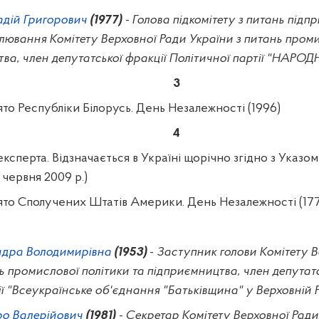
дій Григорович
(1977)
- Голова підкомітету з питань підп
лювання Комітету Верховної Ради України з питань проми
тва, член депутатської фракції Політичної партії "НАР
3
то Республіки Білорусь. День Незалежності (1996)
4
ксперта. Відзначається в Україні щорічно згідно з Указ
 червня 2009 р.)
ято Сполучених Штатів Америки. День Незалежності (177
ндра Володимирівна
(1953)
-
Заступник голови Комітету В
ь промислової політики та підприємництва, член депутатс
ії "Всеукраїнське об'єднання "Батьківщина" у Верховній 
о Валерійович
(1981)
- Секретар Комітету Верховної Ради