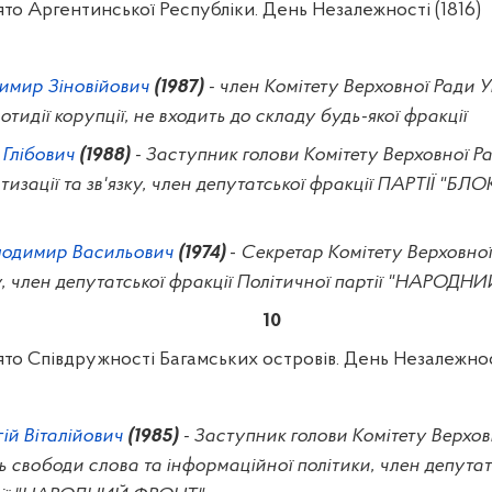
то Аргентинської Республіки. День Незалежності (1816)
имир Зіновійович
(1987)
- член Комітету Верховної Ради У
отидії корупції, не входить до складу будь-якої фракції
 Глібович
(1988)
- Заступник голови Комітету Верховної Ра
изації та зв'язку, член депутатської фракції ПАРТІЇ "БЛ
одимир Васильович
(1974)
-
Секретар Комітету Верховної
, член депутатської фракції Політичної партії "НАРОД
10
то Співдружності Багамських островів. День Незалежнос
ій Віталійович
(1985)
- Заступник голови Комітету Верхов
ь свободи слова та інформаційної політики, член депутат