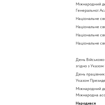
Міжнародний де
Генеральної Аса
Національне св
Національне свя
Національне свя
Національне свя
День Військово
згідно з Указом
День працівникі
Указом Президен
Міжнародний де
Міжнародна асо
Народився