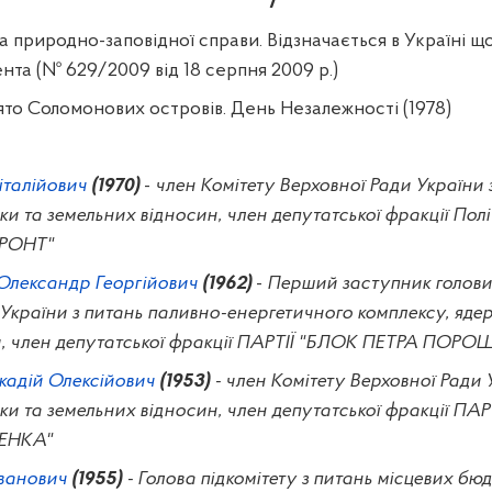
7
 природно-заповідної справи. Відзначається в Україні що
ента (№
629/2009 від 18 серпня 2009 р.)
ято Соломонових островів. День Незалежності (1978)
італійович
(1970)
-
член Комітету Верховної Ради України 
ки та земельних відносин, член депутатської фракції Полі
РОНТ"
Олександр Георгійович
(1962)
-
Перший заступник голови
України з питань паливно-енергетичного комплексу, ядер
и, член депутатської фракції ПАРТІЇ "БЛОК ПЕТРА ПОР
адій Олексійович
(1953)
- член Комітету Верховної Ради 
ки та земельних відносин,
член депутатської фракції ПАР
ЕНКА"
Іванович
(1955)
- Голова підкомітету з питань місцевих бюд