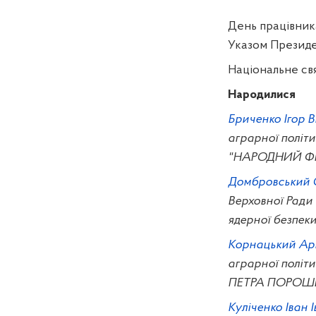
День працівника
Указом Презид
Національне св
Народилися
Бриченко Ігор В
аграрної політи
"НАРОДНИЙ Ф
Домбровський 
Верховної Ради 
ядерної безпек
Корнацький Арк
аграрної політи
ПЕТРА ПОРОШ
Куліченко Іван 