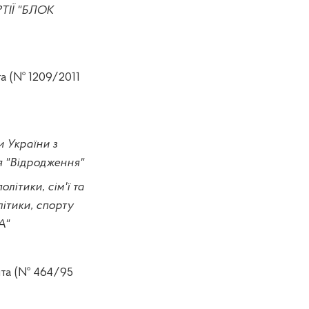
РТІЇ "БЛОК
та (№
1209/2011
и України з
я "Відродження"
літики, сім'ї та
літики, спорту
А"
нта (№ 464/95