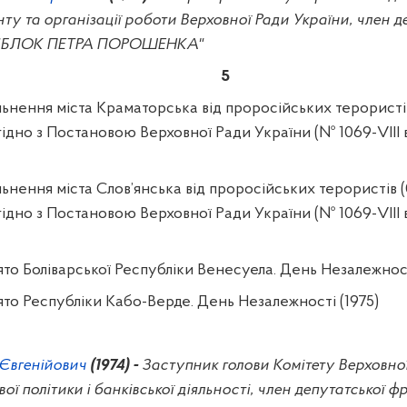
ту та організації роботи Верховної Ради України, член д
Ї "БЛОК ПЕТРА ПОРОШЕНКА"
5
льнення міста Краматорська від проросійських терористі
гідно з Постановою Верховної Ради України (№ 1069-VIII 
льнення міста Слов’янська від проросійських терористів
(
гідно з Постановою Верховної Ради України (№ 1069-VIII 
то Боліварської Республіки Венесуела. День Незалежності
ято Республіки Кабо-Верде. День Незалежності (1975)
Євгенійович
(1974) -
Заступник голови Комітету Верховної
ої політики і банківської діяльності, член депутатської фр