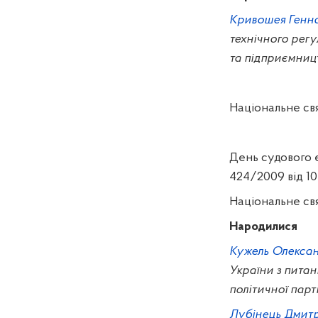
Кривошея Генна
технічного регу
та підприємниц
Національне свя
День судового е
424/2009 від 10
Національне св
Народилися
Кужель Олекса
України з питан
політичної парт
Лубінець Дмитр