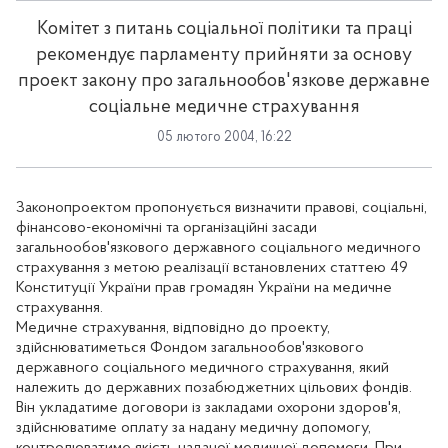
Комітет з питань соціальної політики та праці
рекомендує парламенту прийняти за основу
проект закону про загальнообов'язкове державне
соціальне медичне страхування
05 лютого 2004, 16:22
Законопроектом пропонується визначити правові, соціальні,
фінансово-економічні та організаційні засади
загальнообов'язкового державного соціального медичного
страхування з метою реалізації встановлених статтею 49
Конституції України прав громадян України на медичне
страхування.
Медичне страхування, відповідно до проекту,
здійснюватиметься Фондом загальнообов'язкового
державного соціального медичного страхування, який
належить до державних позабюджетних цільових фондів.
Він укладатиме договори із закладами охорони здоров'я,
здійснюватиме оплату за надану медичну допомогу,
контролюватиме якість наданої медичної допомоги. При