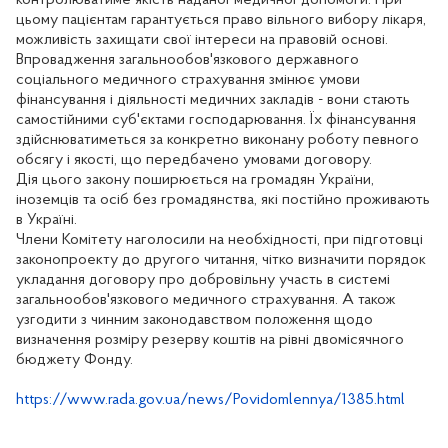
цьому пацієнтам гарантується право вільного вибору лікаря,
можливість захищати свої інтереси на правовій основі.
Впровадження загальнообов'язкового державного
соціального медичного страхування змінює умови
фінансування і діяльності медичних закладів - вони стають
самостійними суб'єктами господарювання. Їх фінансування
здійснюватиметься за конкретно виконану роботу певного
обсягу і якості, що передбачено умовами договору.
Дія цього закону поширюється на громадян України,
іноземців та осіб без громадянства, які постійно проживають
в Україні.
Члени Комітету наголосили на необхідності, при підготовці
законопроекту до другого читання, чітко визначити порядок
укладання договору про добровільну участь в системі
загальнообов'язкового медичного страхування. А також
узгодити з чинним законодавством положення щодо
визначення розміру резерву коштів на рівні двомісячного
бюджету Фонду.
https://www.rada.gov.ua/news/Povidomlennya/1385.html