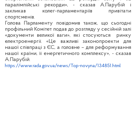
паралімпійські рекорди», - сказав А.Парубій і
закликав колег-парламентаріїв привітати
спортсменів.
Голова Парламенту повідомив також, що сьогодні
профільний Комітет подав до розгляду у сесійній залі
«документи великої ваги», які стосуються
ринку
електроенергії. «Це важливі законопроекти для
нашої співпраці з ЄС, а головне – для реформування
нашої країни, її енергетичного комплексу», - сказав
А.Парубій.
https://www.rada.gov.ua/news/Top-novyna/134851.html