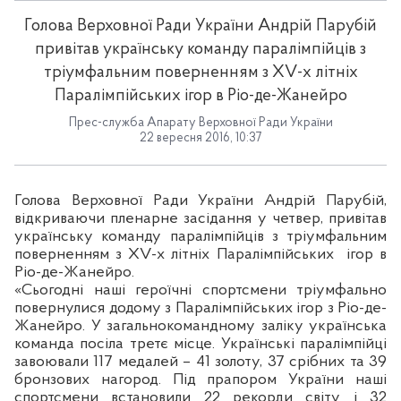
Голова Верховної Ради України Андрій Парубій
привітав українську команду паралімпійців з
тріумфальним поверненням з ХV-х літніх
Паралімпійських ігор в Ріо-де-Жанейро
Прес-служба Апарату Верховної Ради України
22 вересня 2016, 10:37
Голова Верховної Ради України Андрій Парубій,
відкриваючи пленарне засідання у четвер, привітав
українську команду паралімпійців з тріумфальним
поверненням з Х
V
-х
літніх Паралімпійських
ігор в
Ріо-де-Жанейро.
«Сьогодні наші героїчні спортсмени тріумфально
повернулися додому з Паралімпійських ігор з Ріо-де-
Жанейро. У загальнокомандному заліку українська
команда посіла третє місце. Українські паралімпійці
завоювали 117 медалей – 41 золоту, 37 срібних та 39
бронзових нагород. Під прапором України наші
спортсмени встановили 22 рекорди світу і 32