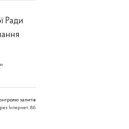
ї Ради
мання
и
 контролю запитів
ерез Інтернет, 86