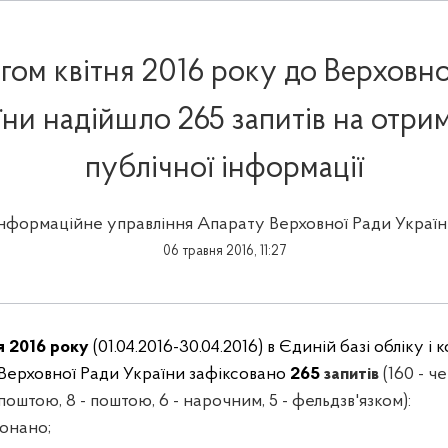
гом квітня 2016 року до Верховно
їни надійшло 265 запитів на отри
публічної інформації
Інформаційне управління Апарату Верховної Ради Україн
06 травня 2016, 11:27
я 2016 року
(
01
.04.2016-30.04.2016) в Єдиній базі обліку і
Верховної Ради України зафіксовано
265
запитів
(160 - ч
оштою, 8 - поштою, 6 - нарочним, 5 - фельдзв'язком):
конано;