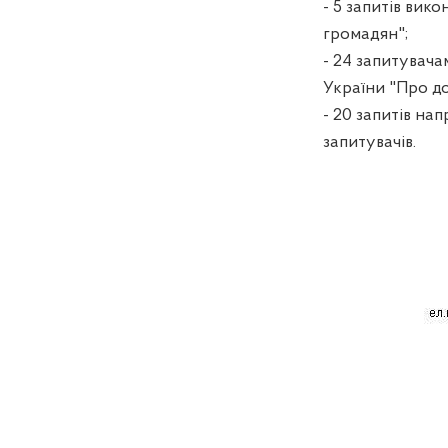
- 5 запитів вик
громадян"
;
- 24
запитувачам
України "Про до
-
20 запитів на
запитувачів.