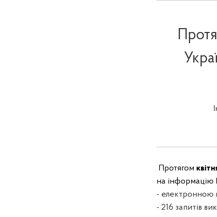
Протя
Укра
Протягом
квітн
на інформацію 
- електронною п
- 216 запитів ви