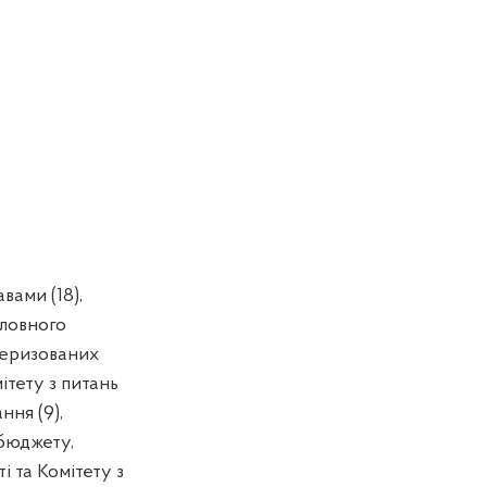
вами (18),
оловного
теризованих
ітету з питань
ння (9),
 бюджету,
 та Комітету з