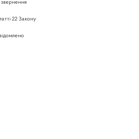
о звернення
татті 22 Закону
овідомлено