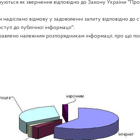
онуються як звернення відповідно до Закону України "Пр
 надіслано відмову у задоволенні запиту відповідно до с
ступ до публічної інформації"
;
правлено належним розпорядникам інформації, про що п