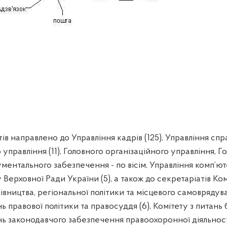
ів направлено до Управління кадрів (125), Управління спра
управління (11), Головного організаційного управління, Г
ментального забезпечення - по вісім, Управління комп’ю
Верховної Ради України (5), а також до секретаріатів Ком
вництва, регіональної політики та місцевого самоврядува
нь правової політики та правосуддя (6), Комітету з питань
нь законодавчого забезпечення правоохоронної діяльності