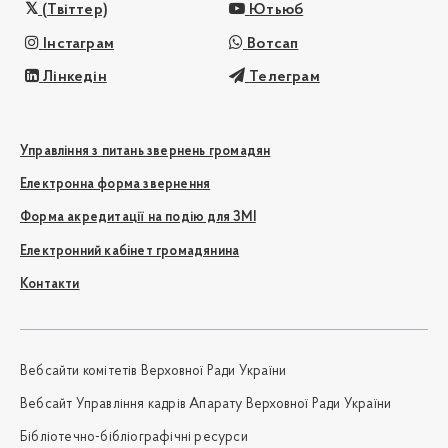
(Твіттер)
Ютьюб
Інстаграм
Вотсап
Лінкедін
Телеграм
Управління з питань звернень громадян
Електронна форма звернення
Форма акредитації на подію для ЗМІ
Електронний кабінет громадянина
Контакти
Вебсайти комітетів Верховної Ради України
Вебсайт Управління кадрів Апарату Верховної Ради України
Бібліотечно-бібліографічні ресурси