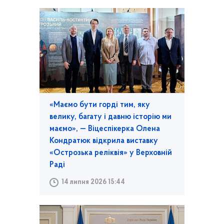
«Маємо бути горді тим, яку
велику, багату і давню історію ми
маємо», — Віцеспікерка Олена
Кондратюк відкрила виставку
«Острозька реліквія» у Верховній
Раді
14 липня 2026 15:44