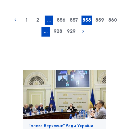
1
2
...
856
857
858
859
860
...
928
929
Голова Верховної Ради України