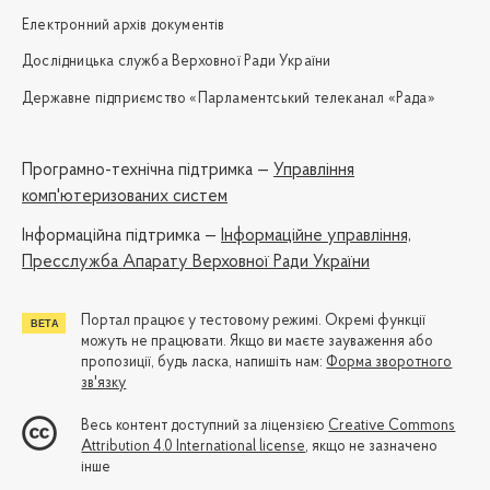
Електронний архів документів
Дослідницька служба Верховної Ради України
Державне підприємство «Парламентський телеканал «Рада»
Програмно-технічна підтримка —
Управління
комп'ютеризованих систем
Iнформаційна підтримка —
Інформаційне управління,
Пресслужба Апарату Верховної Ради України
Портал працює у тестовому режимі. Окремі функції
можуть не працювати. Якщо ви маєте зауваження або
пропозиції, будь ласка, напишіть нам:
Форма зворотного
зв'язку
Весь контент доступний за ліцензією
Creative Commons
Attribution 4.0 International license
, якщо не зазначено
інше