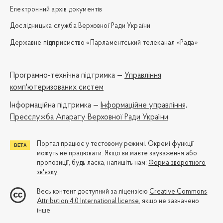
Електронний архів документів
Дослідницька служба Верховної Ради України
Державне підприємство «Парламентський телеканал «Рада»
Програмно-технічна підтримка —
Управління
комп'ютеризованих систем
Iнформаційна підтримка —
Інформаційне управління,
Пресслужба Апарату Верховної Ради України
Портал працює у тестовому режимі. Окремі функції
можуть не працювати. Якщо ви маєте зауваження або
пропозиції, будь ласка, напишіть нам:
Форма зворотного
зв'язку
Весь контент доступний за ліцензією
Creative Commons
Attribution 4.0 International license
, якщо не зазначено
інше