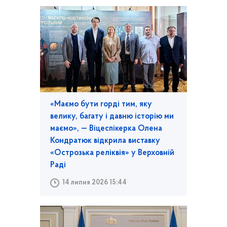
«Маємо бути горді тим, яку
велику, багату і давню історію ми
маємо», — Віцеспікерка Олена
Кондратюк відкрила виставку
«Острозька реліквія» у Верховній
Раді
14 липня 2026 15:44