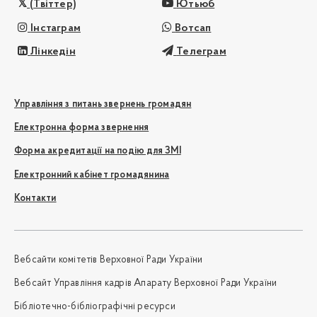
(Твіттер)
Ютьюб
Інстаграм
Вотсап
Лінкедін
Телеграм
Управління з питань звернень громадян
Електронна форма звернення
Форма акредитації на подію для ЗМІ
Електронний кабінет громадянина
Контакти
Вебсайти комітетів Верховної Ради України
Вебсайт Управління кадрів Апарату Верховної Ради України
Бібліотечно-бібліографічні ресурси