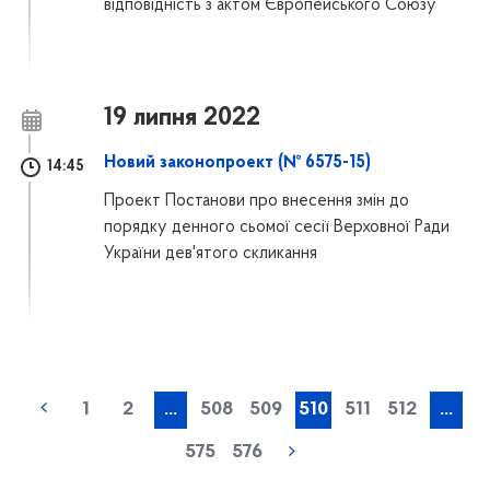
відповідність з актом Європейського Союзу
19 липня 2022
Новий законопроект (№ 6575-15)
14:45
Проект Постанови про внесення змін до
порядку денного сьомої сесії Верховної Ради
України дев'ятого скликання
1
2
...
508
509
510
511
512
...
575
576