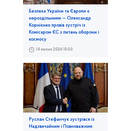
Безпека України та Європи є
нероздільними — Олександр
Корнієнко провів зустріч із
Комісаром ЄС з питань оборони і
космосу
14 липня 2026 10:50
Руслан Стефанчук зустрівся із
Надзвичайним і Повноважним