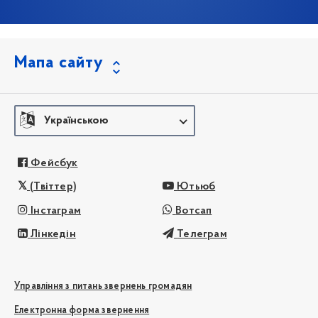
Мапа сайту
Українською
Фейсбук
(Твіттер)
Ютьюб
Інстаграм
Вотсап
Лінкедін
Телеграм
Управління з питань звернень громадян
Електронна форма звернення