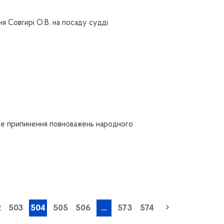
я Совгирі О.В. на посаду судді
е припинення повноважень народного
« попередня
2
503
504
505
506
...
573
574