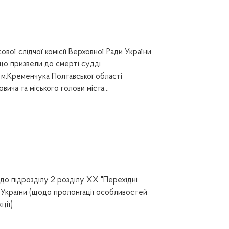
вої слідчої комісії Верховної Ради України
 що призвели до смерті судді
м.Кременчука Полтавської області
ча та міського голови міста...
до підрозділу 2 розділу ХХ "Перехідні
України (щодо пролонгації особливостей
ції)