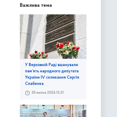
Важлива тема
У Верховній Раді вшанували
пам’ять народного депутата
України IV скликання Сергія
Слабенка
30 липня 2026 15:21