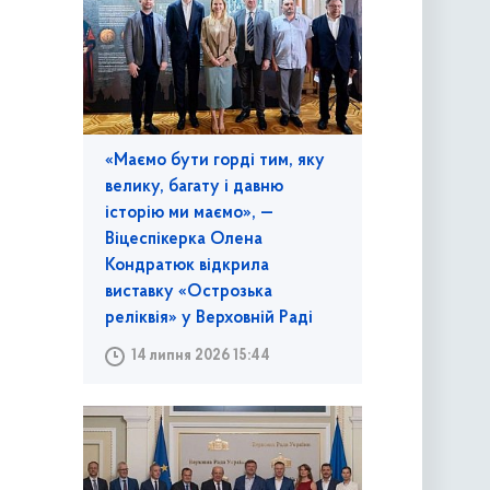
«Маємо бути горді тим, яку
велику, багату і давню
історію ми маємо», —
Віцеспікерка Олена
Кондратюк відкрила
виставку «Острозька
реліквія» у Верховній Раді
14 липня 2026 15:44