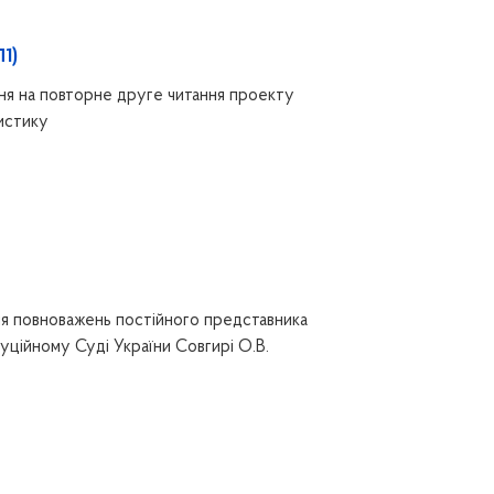
1)
я на повторне друге читання проекту
истику
я повноважень постійного представника
уційному Суді України Совгирі О.В.