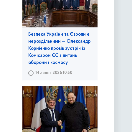
Безпека України та Європи є
нероздільними — Олександр
Корнієнко провів зустріч із
Комісаром ЄС з питань
оборони і космосу
14 липня 2026 10:50