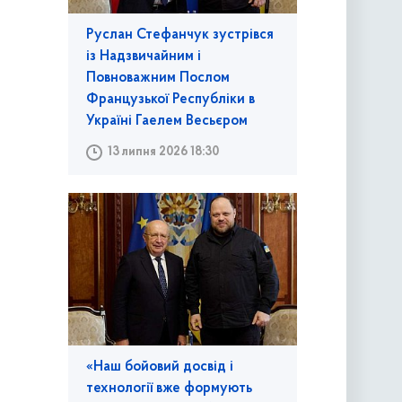
Руслан Стефанчук зустрівся
із Надзвичайним і
Повноважним Послом
Французької Республіки в
Україні Гаелем Весьєром
13 липня 2026 18:30
«Наш бойовий досвід і
технології вже формують