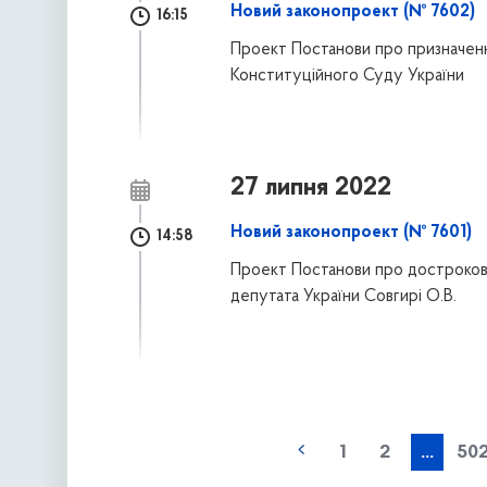
Новий законопроект (№ 7602)
16:15
Проект Постанови про призначенн
Конституційного Суду України
27 липня 2022
Новий законопроект (№ 7601)
14:58
Проект Постанови про достроков
депутата України Совгирі О.В.
наступна »
1
2
...
50