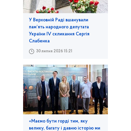
У Верховній Раді вшанували
пам’ять народного депутата
України IV скликання Сергія
Слабенка
30 липня 2026 15:21
«Маємо бути горді тим, яку
велику, багату і давню історію ми