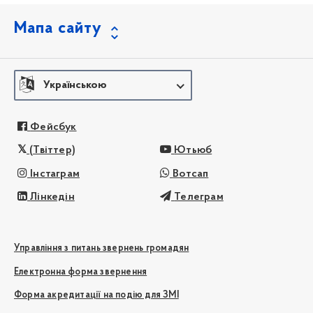
Мапа сайту
Українською
Фейсбук
(Твіттер)
Ютьюб
Інстаграм
Вотсап
Лінкедін
Телеграм
Управління з питань звернень громадян
Електронна форма звернення
Форма акредитації на подію для ЗМІ