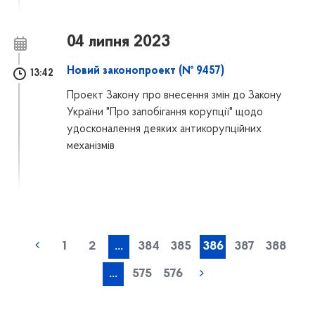
04 липня 2023
Новий законопроект (№ 9457)
13:42
Проект Закону про внесення змін до Закону
України "Про запобігання корупції" щодо
удосконалення деяких антикорупційних
механізмів
1
2
...
384
385
386
387
388
...
575
576