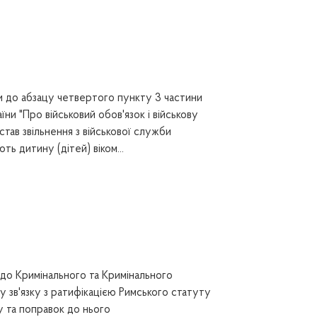
и до абзацу четвертого пункту 3 частини
їни "Про військовий обов'язок і військову
ав звільнення з військової служби
ть дитину (дітей) віком...
до Кримінального та Кримінального
у зв'язку з ратифікацією Римського статуту
 та поправок до нього