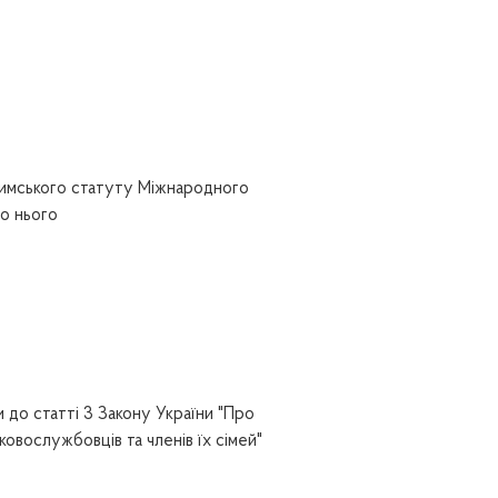
Римського статуту Міжнародного
о нього
 до статті 3 Закону України "Про
ковослужбовців та членів їх сімей"