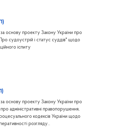
П)
за основу проекту Закону України про
"Про судоустрій і статус суддів" щодо
ційного іспиту
П)
за основу проекту Закону України про
 про адміністративні правопорушення,
процесуального кодексів України щодо
еративності розгляду...