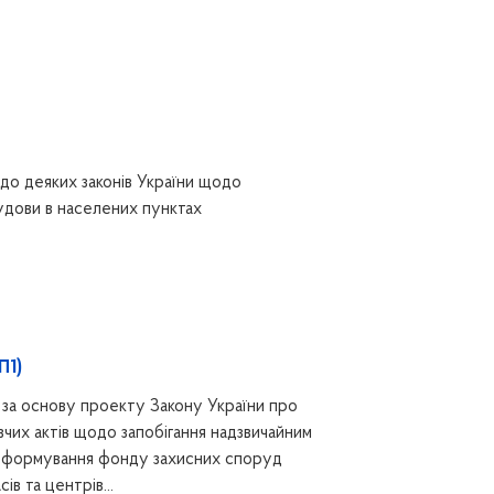
до деяких законів України щодо
удови в населених пунктах
П1)
за основу проекту Закону України про
вчих актів щодо запобігання надзвичайним
ків, формування фонду захисних споруд
ів та центрів...