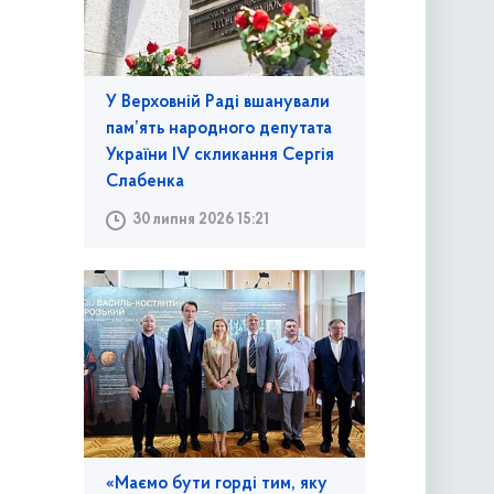
У Верховній Раді вшанували
пам’ять народного депутата
України IV скликання Сергія
Слабенка
30 липня 2026 15:21
«Маємо бути горді тим, яку