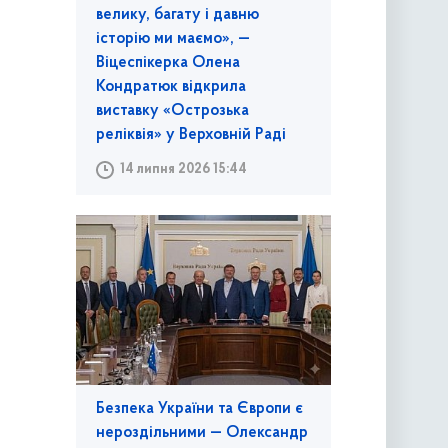
велику, багату і давню
історію ми маємо», —
Віцеспікерка Олена
Кондратюк відкрила
виставку «Острозька
реліквія» у Верховній Раді
14 липня 2026 15:44
Безпека України та Європи є
нероздільними — Олександр