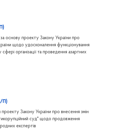
П)
за основу проекту Закону України про
 України щодо удосконалення функціонування
 сфері організації та проведення азартних
1/П)
 проекту Закону України про внесення змін
нтикорупційний суд" щодо продовження
ародних експертів