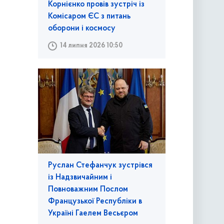
Корнієнко провів зустріч із
Комісаром ЄС з питань
оборони і космосу
14 липня 2026 10:50
Руслан Стефанчук зустрівся
із Надзвичайним і
Повноважним Послом
Французької Республіки в
Україні Гаелем Весьєром