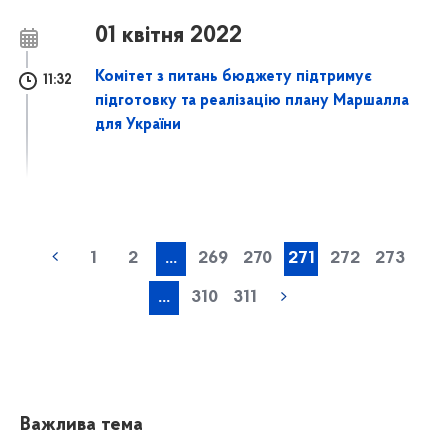
01 квітня 2022
Комітет з питань бюджету підтримує
11:32
підготовку та реалізацію плану Маршалла
для України
1
2
...
269
270
271
272
273
...
310
311
Важлива тема