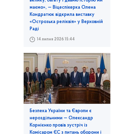
велику, багату і давню історію ми
маємо», — Віцеспікерка Олена
Кондратюк відкрила виставку
«Острозька реліквія» у Верховній
Раді
14 липня 2026 15:44
Безпека України та Європи є
нероздільними — Олександр
Корнієнко провів зустріч із
Комісаром ЄС з питань оборони і