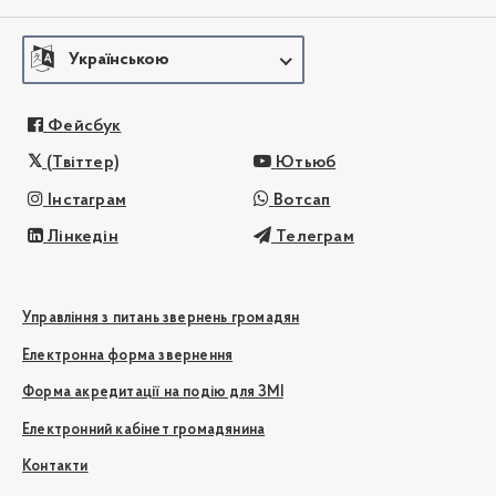
Українською
Фейсбук
(Твіттер)
Ютьюб
Інстаграм
Вотсап
Лінкедін
Телеграм
Управління з питань звернень громадян
Електронна форма звернення
Форма акредитації на подію для ЗМІ
Електронний кабінет громадянина
Контакти