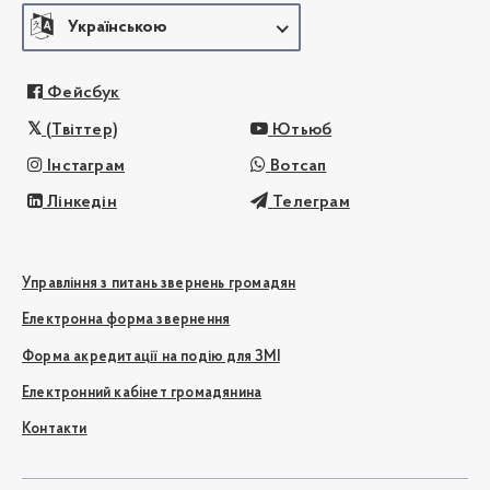
Українською
Фейсбук
(Твіттер)
Ютьюб
Інстаграм
Вотсап
Лінкедін
Телеграм
Управління з питань звернень громадян
Електронна форма звернення
Форма акредитації на подію для ЗМІ
Електронний кабінет громадянина
Контакти