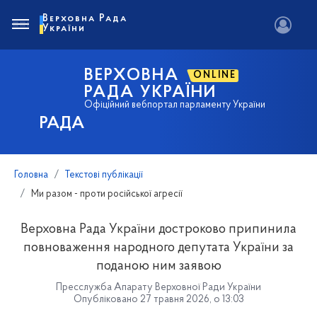
Верховна Рада
України
ВЕРХОВНА
ONLINE
РАДА УКРАЇНИ
Офіційний вебпортал парламенту України
РАДА
Головна
Текстові публікації
Ми разом - проти російської агресії
Верховна Рада України достроково припинила
повноваження народного депутата України за
поданою ним заявою
Пресслужба Апарату Верховної Ради України
Опубліковано 27 травня 2026, о 13:03