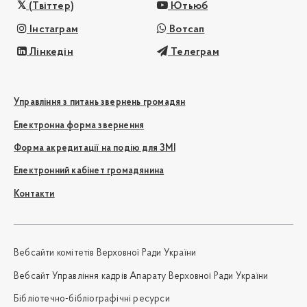
(Твіттер)
Ютьюб
Інстаграм
Вотсап
Лінкедін
Телеграм
Управління з питань звернень громадян
Електронна форма звернення
Форма акредитації на подію для ЗМІ
Електронний кабінет громадянина
Контакти
Вебсайти комітетів Верховної Ради України
Вебсайт Управління кадрів Апарату Верховної Ради України
Бібліотечно-бібліографічні ресурси