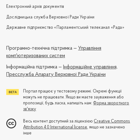
Електронний архів документів
Дослідницька служба Верховної Ради України
Державне підприємство «Парламентський телеканал «Рада»
Програмно-технічна підтримка —
Управління
комп'ютеризованих систем
Iнформаційна підтримка —
Інформаційне управління,
Пресслужба Апарату Верховної Ради України
Портал працює у тестовому режимі. Окремі функції
можуть не працювати. Якщо ви маєте зауваження або
пропозиції, будь ласка, напишіть нам:
Форма зворотного
зв'язку
Весь контент доступний за ліцензією
Creative Commons
Attribution 4.0 International license
, якщо не зазначено
інше