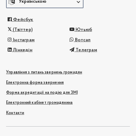
Українською
Фейсбук
(Твіттер)
Ютьюб
Інстаграм
Вотсап
Лінкедін
Телеграм
Управління з питань звернень громадян
Електронна форма звернення
Форма акредитації на подію для ЗМІ
Електронний кабінет громадянина
Контакти