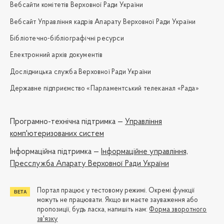
Вебсайти комітетів Верховної Ради України
Вебсайт Управління кадрів Апарату Верховної Ради України
Бібліотечно-бібліографічні ресурси
Електронний архів документів
Дослідницька служба Верховної Ради України
Державне підприємство «Парламентський телеканал «Рада»
Програмно-технічна підтримка —
Управління
комп'ютеризованих систем
Iнформаційна підтримка —
Інформаційне управління,
Пресслужба Апарату Верховної Ради України
Портал працює у тестовому режимі. Окремі функції
можуть не працювати. Якщо ви маєте зауваження або
пропозиції, будь ласка, напишіть нам:
Форма зворотного
зв'язку