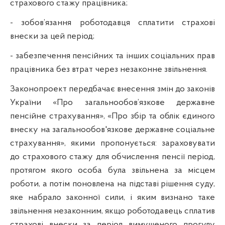
страхового стажу працівника;
- зобов’язання роботодавця сплатити страхові
внески за цей період;
- забезпечення пенсійних та інших соціальних прав
працівника без втрат через незаконне звільнення.
Законопроект передбачає внесення змін до законів
України «Про загальнообов’язкове державне
пенсійне страхування», «Про збір та облік єдиного
внеску на загальнообов'язкове державне соціальне
страхування», якими пропонується: зараховувати
до страхового стажу для обчислення пенсії період,
протягом якого особа була звільнена за місцем
роботи, а потім поновлена на підставі рішення суду,
яке набрало законної сили, і яким визнано таке
звільнення незаконним, якщо роботодавець сплатив
страхові внески за період вимушеного прогулу