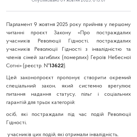
Опубліковано 09 жовтня 2025, о 13:07
Парламент 9 жовтня 2025 року прийняв у першому
читанні проєкт Закону «Про постраждалих
учасників Революції Гідності, постраждалих
учасників Революції Гідності з інвалідністю та
членів сімей загиблих (померлих) Героїв Небесної
Сотні» (реєстр. №
13622
).
Цей законопроєкт пропонує створити окремий
спеціальний закон, який системно врегулює
питання надання статусу, пільг і соціальних
гарантій для трьох категорій:
осіб, які постраждали під час подій Революції
Гідності,
учасників цих подій, які отримали інвалідність,