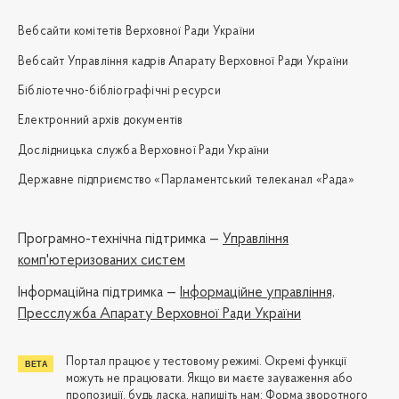
Вебсайти комітетів Верховної Ради України
Вебсайт Управління кадрів Апарату Верховної Ради України
Бібліотечно-бібліографічні ресурси
Електронний архів документів
Дослідницька служба Верховної Ради України
Державне підприємство «Парламентський телеканал «Рада»
Програмно-технічна підтримка —
Управління
комп'ютеризованих систем
Iнформаційна підтримка —
Інформаційне управління,
Пресслужба Апарату Верховної Ради України
Портал працює у тестовому режимі. Окремі функції
можуть не працювати. Якщо ви маєте зауваження або
пропозиції, будь ласка, напишіть нам:
Форма зворотного