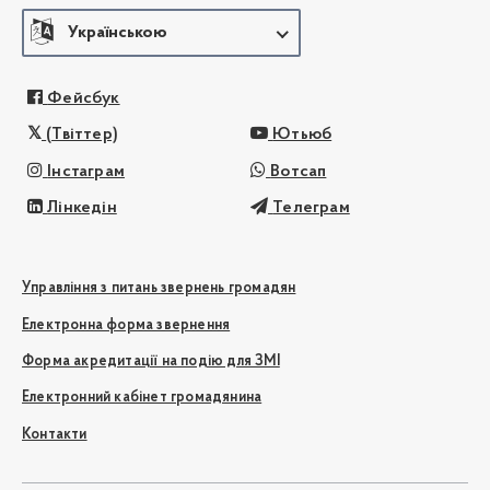
Українською
Фейсбук
(Твіттер)
Ютьюб
Інстаграм
Вотсап
Лінкедін
Телеграм
Управління з питань звернень громадян
Електронна форма звернення
Форма акредитації на подію для ЗМІ
Електронний кабінет громадянина
Контакти