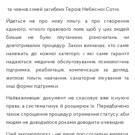
та членів сімей загиблих Героїв Небесної Сотні.
Йдеться не про нову пільгу, а про створення
єдиного, чіткого правового поля, щоб у цих людей
більше не було плутанини, різночитань чи
довготривалих процедур. Закон визначає, хто саме
належить до кожної категорії, і які саме гарантії
надаються: медичне обслуговування, психологічна
підтримка, реабілітація, компенсація за догляд,
житлові пільги, навчання, санаторне лікування та
інші форми підтримки.
Найважливіше: документ не скасовує вже існуючі
права, а систематизує й розширює їх. Передбачено
також спрощення процедур отримання статусу, аби
людям не доводилося роками доводити очевидне.
Цей законопроєкт - не лише про соціальні виплати.