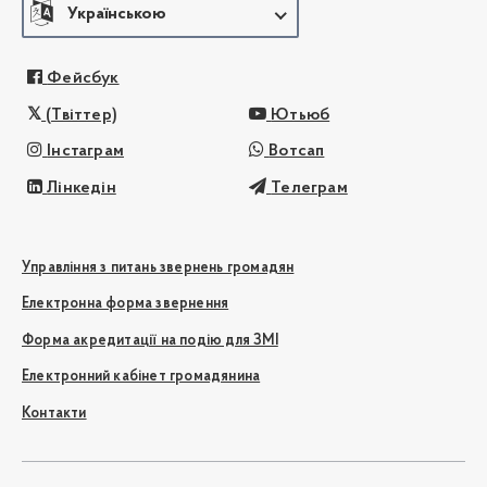
Українською
Фейсбук
(Твіттер)
Ютьюб
Інстаграм
Вотсап
Лінкедін
Телеграм
Управління з питань звернень громадян
Електронна форма звернення
Форма акредитації на подію для ЗМІ
Електронний кабінет громадянина
Контакти