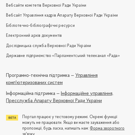
Вебсайти комітетів Верховної Ради України
Вебсайт Управління кадрів Апарату Верховної Ради України
Бібліотечно-бібліографічні ресурси
Електронний архів документів
Дослідницька служба Верховної Ради України
Державне підприємство «Парламентський телеканал «Рада»
Програмно-технічна підтримка —
Управління
комп'ютеризованих систем
Iнформаційна підтримка —
Інформаційне управління,
Пресслужба Апарату Верховної Ради України
Портал працює у тестовому режимі. Окремі функції
можуть не працювати. Якщо ви маєте зауваження або
пропозиції, будь ласка, напишіть нам:
Форма зворотного
зв'язку