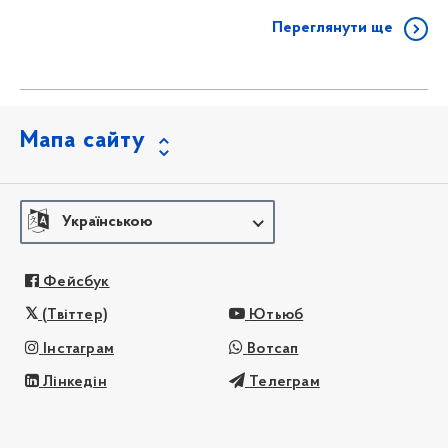
Переглянути ще
Мапа сайту
Українською
Фейсбук
(Твіттер)
Ютьюб
Інстаграм
Вотсап
Лінкедін
Телеграм