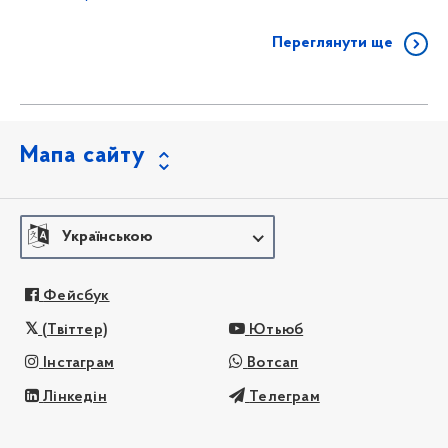
Переглянути ще
Мапа сайту
Українською
Фейсбук
(Твіттер)
Ютьюб
Інстаграм
Вотсап
Лінкедін
Телеграм