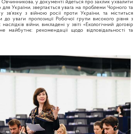
 Овчинникова, у документі йдеться про заклик ухвалити
р для України, звертається увага на проблеми Чорного та
 у зв’язку з війною росії проти України, та міститься
и до уваги пропозиції Робочої групи високого рівня з
 наслідків війни, викладені у звіті «Екологічний договір
не майбутнє: рекомендації щодо відповідальності та