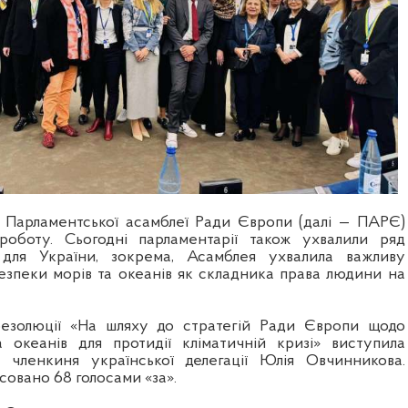
 Парламентської асамблеї Ради Європи (далі — ПАРЄ)
оботу. Сьогодні парламентарії також ухвалили ряд
 для України, зокрема, Асамблея ухвалила важливу
зпеки морів та океанів як складника права людини на
резолюції «На шляху до стратегій Ради Європи щодо
 океанів для протидії кліматичній кризі» виступила
, членкиня української делегації Юлія Овчинникова.
овано 68 голосами «за».