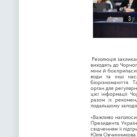
Резолюція закликає
виходять до Чорног
міни й боєприпаси
води та інші нас
біорізноманіття.
орган для регулярн
цієї інформації Ч
разом із рекомен
подальшому заподі
«Важливо наголоси
Президента Україн
свідченням її підт
Юлія Овчинникова.