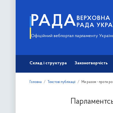
РАДА
ВЕРХОВНА
РАДА УКРА
Офіційний вебпортал парламенту Україн
Склад і структура
Законотворчість
Головна
Текстові публікації
Ми разом - проти рос
Парламентсь