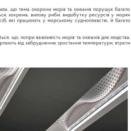
ила, що тема охорони морів та океанів порушує багато
ься, зокрема, вилову риби, видобутку ресурсів у морях
сіб, які працюють у морському судноплавстві, й багато
ться, що, попри важливість морів та океанів для людства,
рпають від забруднення, зростання температури, втрати