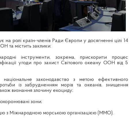
є на ролі країн-членів Ради Європи у досягненні цілі 14
ОН та містить заклики:
народні інструменти, зокрема, прискорити процес
ифікації угоди про захист Світового океану ООН від 5
;
и національне законодавство з метою ефективного
оротьби із забрудненням морів та океанів, знищення
 також визнання злочину екоциду;
 охоронювані зони;
ацю з Міжнародною морською організацією (ММО).