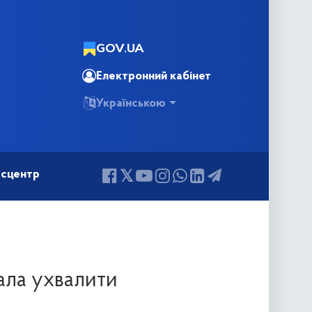
GOV.UA
Електронний кабінет
Українською
сцентр
ала ухвалити