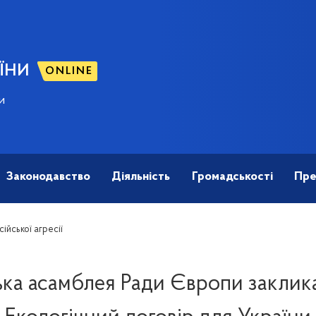
ЇНИ
ONLINE
и
Законодавство
Діяльність
Громадськості
Пре
ійської агресії
ка асамблея Ради Європи заклик