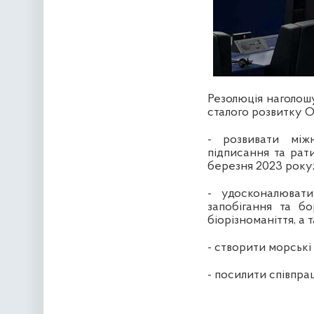
Резолюція наголошу
сталого розвитку О
- розвивати між
підписання та рат
березня 2023 року
- удосконалюват
запобігання та б
біорізноманіття, а
- створити морські
- посилити співпр