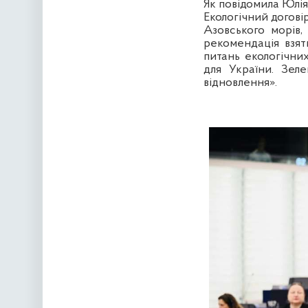
Як повідомила Юлія
Екологічний догові
Азовського морів,
рекомендація взят
питань екологічних
для України. Зеле
відновлення».