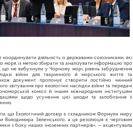
 координувати діяльність із державами-союзниками, які
о моря, із метою збирати та аналізувати інформацію про
, що не вибухнули у Чорному морі, рівень забруднення
лідки війни для тваринного й морського життя та
 Також документ пропонує створити постійно чинний
ого звітування про екологічні наслідки війни та передачі
орноморській комісії й іншим міжнародним інституціям
даціями щодо усунення цієї шкоди та запобігання її
янню.
ти, що Екологічний договір є складником Формули миру
и Володимира Зеленського, а ця резолюція є черговим
римки з боку наших іноземних партнерів», — акцентувала