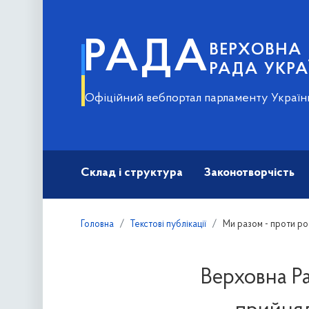
РАДА
ВЕРХОВНА
РАДА УКРА
Офіційний вебпортал парламенту Україн
Склад і структура
Законотворчість
Головна
Текстові публікації
Ми разом - проти рос
Верховна Ра