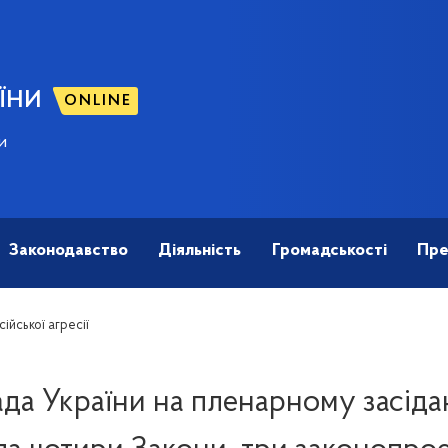
ЇНИ
ONLINE
и
Законодавство
Діяльність
Громадськості
Пре
ійської агресії
да України на пленарному засіда