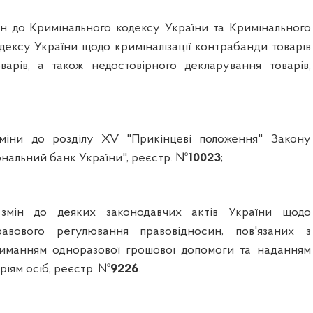
ін до Кримінального кодексу України та Кримінального
дексу України щодо криміналізації контрабанди товарів
варів, а також недостовірного декларування товарів,
міни до розділу XV "Прикінцеві положення" Закону
нальний банк України", реєстр. №
10023
;
змін до деяких законодавчих актів України щодо
авового регулювання правовідносин, пов'язаних з
риманням одноразової грошової допомоги та наданням
ріям осіб, реєстр. №
9226
.