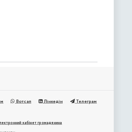
ам
Вотсап
Лінкедін
Телеграм
лектронний кабінет громадянина