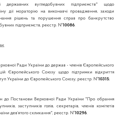
ті державних вугледобувних підприємств" щодо
іну дії мораторію на виконавчі провадження, заходи
нання рішень та порушення справ про банкрутство
бувних підприємств, реєстр. №
10086
.
и:
рховної Ради України до держав - членів Європейського
цій Європейського Союзу щодо підтримки відкриття
ступ України до Європейського Союзу, реєстр. №
10315
;
ін до Постанови Верховної Ради України "Про обрання
упників, заступників голів, секретарів, членів комітетів
аїни дев’ятого скликання", реєстр. №
10296
.