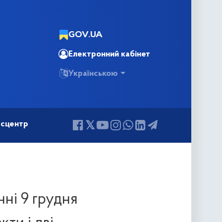
GOV.UA
Електронний кабінет
Українською
сцентр
нні 9 грудня