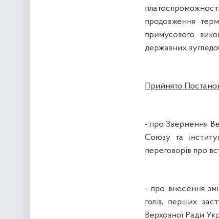
платоспроможнос
продовження терм
примусового вико
державних вугледо
Прийнято Постанов
- про Звернення Ве
Союзу та інститу
переговорів про в
- про внесення зм
голів, перших заст
Верховної Ради Укр