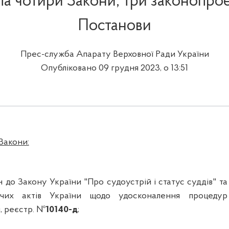
а чотири Закони, три законопроек
Постанови
Прес-служба Апарату Верховної Ради України
Опубліковано 09 грудня 2023, о 13:51
Закони:
н до Закону України "Про судоустрій і статус суддів" та
вчих актів України щодо удосконалення процедур
и, реєстр. №
10140-д
;