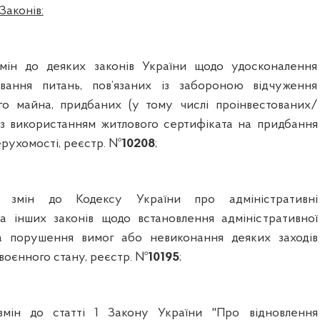
Законів:
мін до деяких законів України щодо удосконалення
вання питань, пов’язаних із забороною відчуження
го майна, придбаних (у тому числі проінвестованих/
з використанням житлового сертифіката на придбання
ерухомості, реєстр. №
10208
;
 змін до Кодексу України про адміністративні
а інших законів щодо встановлення адміністративної
 за порушення вимог або невиконання деяких заходів
воєнного стану, реєстр. №
10195
;
мін до статті 1 Закону України "Про відновлення