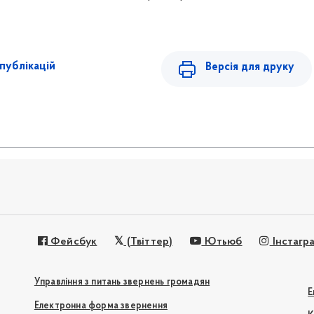
публікацій
Версія для друку
Фейсбук
(Твіттер)
Ютьюб
Інстагр
Управління з питань звернень громадян
Е
Електронна форма звернення