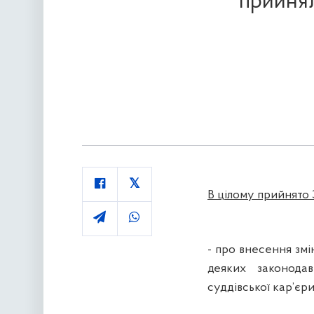
прийнял
В цілому прийнято 
- про внесення змі
деяких законода
суддівської кар’єр