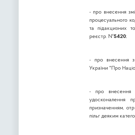
- про внесення зм
процесуального ко
та підакцизних то
реєстр. №
5420
;
- про внесення з
України "Про Націо
- про внесення 
удосконалення пр
призначенням, от
пільг деяким катего