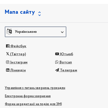
Мапа сайту
Українською
Фейсбук
(Твіттер)
Ютьюб
Інстаграм
Вотсап
Лінкедін
Телеграм
Управління з питань звернень громадян
Електронна форма звернення
Форма акредитації на подію для ЗМІ