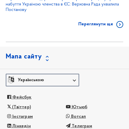
набуття Україною членства в ЄС: Верховна Рада ухвалила
Постанову
Переглянути ще
Мапа сайту
Українською
Фейсбук
(Твіттер)
Ютьюб
Інстаграм
Вотсап
Лінкедін
Телеграм