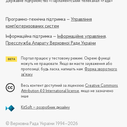
Державне підприємство «Парламентський телеканал «Рада»
Програмно-технічна підтримка —
Управління
комп'ютеризованих систем
Iнформаційна підтримка —
Інформаційне управління,
Пресслужба Апарату Верховної Ради України
Портал працює у тестовому режимі. Окремі функції
можуть не працювати. Якщо ви маєте зауваження або
пропозиції, будь ласка, напишіть нам:
Форма зворотного
зв'язку
Весь контент доступний за ліцензією
Creative Commons
Attribution 4.0 International license
, якщо не зазначено
інше
KitSoft — розробник дизайну
© Верховна Рада України 1994—2026