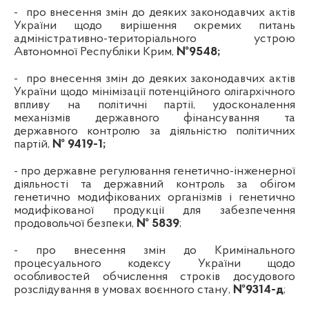
-
про внесення змін до деяких законодавчих актів
України щодо вирішення окремих питань
адміністративно-територіального устрою
Автономної Республіки Крим,
№9548;
-
про внесення змін до деяких законодавчих актів
України щодо мінімізації потенційного олігархічного
впливу на політичні партії, удосконалення
механізмів державного фінансування та
державного контролю за діяльністю політичних
партій,
№ 9419-1;
-
про державне регулювання генетично-інженерної
діяльності та державний контроль за обігом
генетично модифікованих організмів і генетично
модифікованої продукції для забезпечення
продовольчої безпеки
,
№
5839
;
-
про внесення змін до Кримінального
процесуального кодексу України щодо
особливостей обчислення строків досудового
розслідування в умовах воєнного стану
,
№
9314-д
;