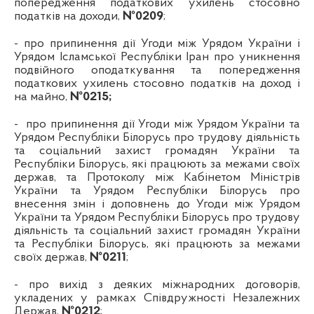
попередження податкових ухилень стосовно
податків на доходи
,
№
0209
;
-
про припинення дії Угоди між Урядом України і
Урядом Ісламської Республіки Іран про уникнення
подвійного оподаткування та попередження
податкових ухилень стосовно податків на доход і
на майно
,
№
0215
;
-
про припинення дії Угоди між Урядом України та
Урядом Республіки Білорусь про трудову діяльність
та соціальний захист громадян України та
Республіки Білорусь, які працюють за межами своїх
держав, та Протоколу між Кабінетом Міністрів
України та Урядом Республіки Білорусь про
внесення змін і доповнень до Угоди між Урядом
України та Урядом Республіки Білорусь про трудову
діяльність та соціальний захист громадян України
та Республіки Білорусь, які працюють за межами
своїх держав
,
№
0211
;
-
про вихід з деяких міжнародних договорів,
укладених у рамках Співдружності Незалежних
Держав
,
№
0212
;