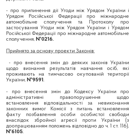
-
про припинення дії Угоди між Урядом України і
Урядом Російської Федерації про міжнародне
автомобільне сполучення та Протоколу про
застосування Угоди між Урядом України і Урядом
Російської Федерації про міжнародне автомобільне
сполучення
,
№
0216.
Прийнято за основу проекти Законів:
-
про внесення змін до деяких законів України
щодо визнання результатів навчання осіб, які
проживають на тимчасово окупованій території
України
,
№
9591
;
-
про внесення змін до Кодексу України про
адміністративні правопорушення щодо
встановлення відповідальності за невиконання
законних вимог Комісії з питань встановлення
факту позбавлення особи особистої свободи
внаслідок збройної агресії проти України (з
доопрацюванням положень відповідно до ч. 1 ст. 116)
,
№
6105
;