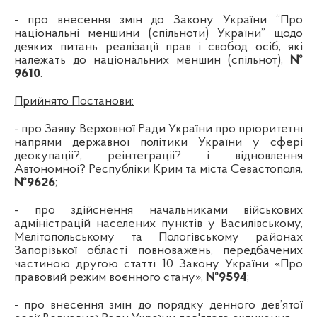
-
про внесення змін до Закону України “Про
національні меншини (спільноти) України” щодо
деяких питань реалізації прав і свобод осіб, які
належать до національних меншин (спільнот)
,
№
9610
.
Прийнято Постанови:
- про Заяву Верховної Ради України про пріоритетні
напрями державної політики України у сфері
деокупаціі?, реінтеграціі? і відновлення
Автономноі? Республіки Крим та міста Севастополя,
№9626
;
-
про здійснення начальниками військових
адміністрацій населених пунктів у Василівському,
Мелітопольському та Пологівському районах
Запорізької області повноважень, передбачених
частиною другою статті 10 Закону України
«
Про
правовий режим воєнного стану
»,
№
9594
;
-
про внесення змін до порядку денного дев’ятої