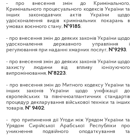
-
про внесення змін до Кримінального,
Кримінального процесуального кодексів України та
інших законодавчих актів України щодо
удосконалення видів кримінальних покарань в
умовах воєнного стану
,
№
9185
;
-
про внесення змін до деяких законів України щодо
удосконалення державного управління і
регулювання при наданні хмарних послуг
,
№
9293
;
-
про внесення змін до деяких законів України щодо
захисту людини від впливу іонізуючого
випромінювання
,
№
8223
;
-
про внесення змін до Митного кодексу України та
інших законів України щодо уніфікації до
європейських та північноатлантичних стандартів
процедур декларування військової техніки та інших
товарів
,
№
9402
;
-
про припинення дії Угоди між Урядом України та
Урядом Сирійської Арабської Республіки про
уникнення подвійного оподаткування та