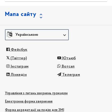
Мапа сайту
Українською
Фейсбук
(Твіттер)
Ютьюб
Інстаграм
Вотсап
Лінкедін
Телеграм
Управління з питань звернень громадян
Електронна форма звернення
Форма акредитації на подію для ЗМІ