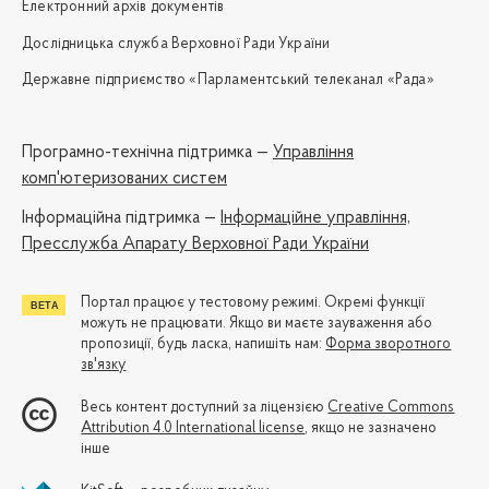
Електронний архів документів
Дослідницька служба Верховної Ради України
Державне підприємство «Парламентський телеканал «Рада»
Програмно-технічна підтримка —
Управління
комп'ютеризованих систем
Iнформаційна підтримка —
Інформаційне управління,
Пресслужба Апарату Верховної Ради України
Портал працює у тестовому режимі. Окремі функції
можуть не працювати. Якщо ви маєте зауваження або
пропозиції, будь ласка, напишіть нам:
Форма зворотного
зв'язку
Весь контент доступний за ліцензією
Creative Commons
Attribution 4.0 International license
, якщо не зазначено
інше