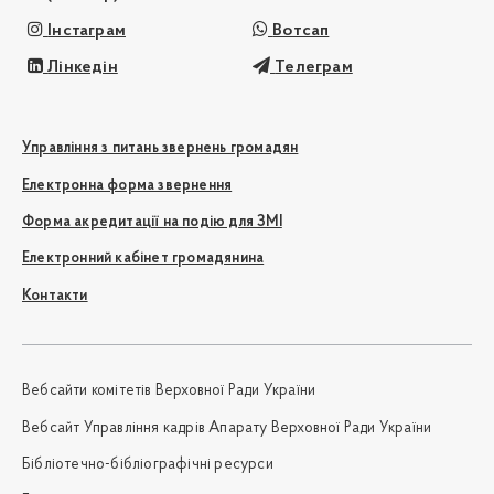
Інстаграм
Вотсап
Лінкедін
Телеграм
Управління з питань звернень громадян
Електронна форма звернення
Форма акредитації на подію для ЗМІ
Електронний кабінет громадянина
Контакти
Вебсайти комітетів Верховної Ради України
Вебсайт Управління кадрів Апарату Верховної Ради України
Бібліотечно-бібліографічні ресурси