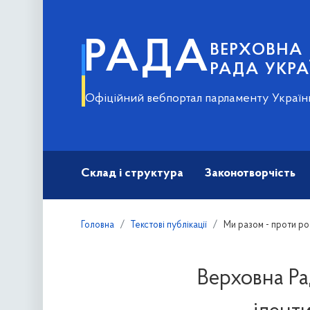
РАДА
ВЕРХОВНА
РАДА УКРА
Офіційний вебпортал парламенту Україн
Склад і структура
Законотворчість
Головна
Текстові публікації
Ми разом - проти рос
Верховна Ра