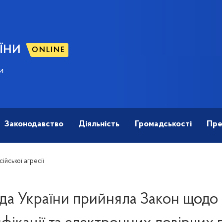
ЇНИ
ONLINE
и
Законодавство
Діяльність
Громадськості
Пре
ійської агресії
да України прийняла Закон щодо