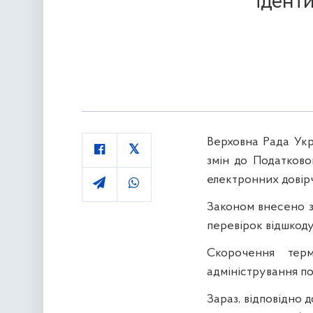
ідент
Верховна Рада Укр
змін до Податково
електронних довірч
Законом внесено з
перевірок відшкоду
Скорочення терм
адміністрування п
Зараз, відповідно 