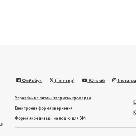
Фейсбук
(Твіттер)
Ютьюб
Інстагр
Управління з питань звернень громадян
Е
Електронна форма звернення
К
Форма акредитації на подію для ЗМІ
ди