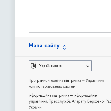
Мапа сайту
Українською
Програмно-технічна підтримка —
Управління
комп'ютеризованих систем
Iнформаційна підтримка —
Інформаційне
управління,
Пресслужба Апарату Верховної Ра
України