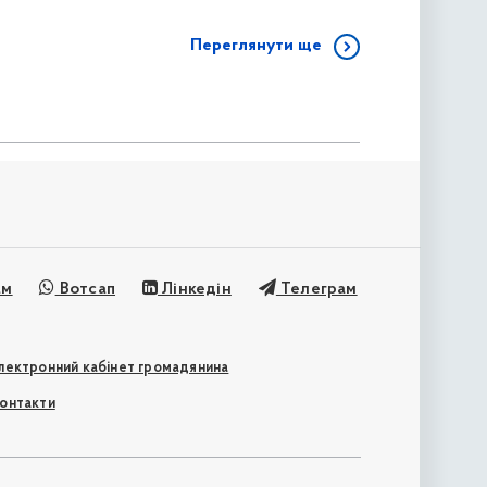
Переглянути ще
ам
Вотсап
Лінкедін
Телеграм
лектронний кабінет громадянина
онтакти