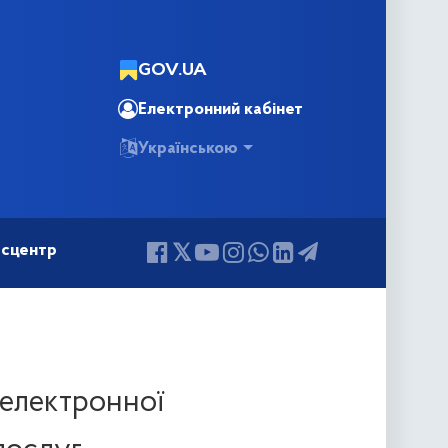
GOV.UA
Електронний кабінет
Українською
сцентр
 електронної