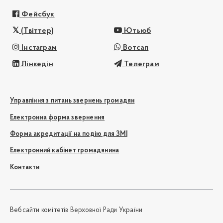
Фейсбук
(Твіттер)
Ютьюб
Інстаграм
Вотсап
Лінкедін
Телеграм
Управління з питань звернень громадян
Електронна форма звернення
Форма акредитації на подію для ЗМІ
Електронний кабінет громадянина
Контакти
Вебсайти комітетів Верховної Ради України