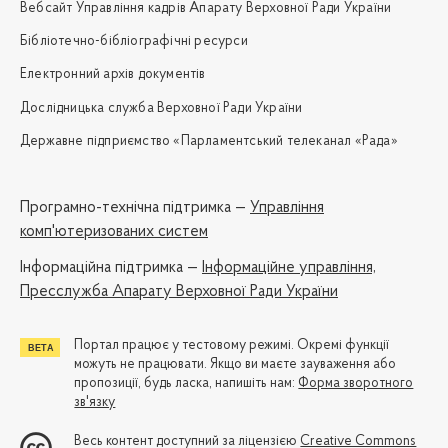
Вебсайт Управління кадрів Апарату Верховної Ради України
Бібліотечно-бібліографічні ресурси
Електронний архів документів
Дослідницька служба Верховної Ради України
Державне підприємство «Парламентський телеканал «Рада»
Програмно-технічна підтримка —
Управління
комп'ютеризованих систем
Iнформаційна підтримка —
Інформаційне управління,
Пресслужба Апарату Верховної Ради України
Портал працює у тестовому режимі. Окремі функції
можуть не працювати. Якщо ви маєте зауваження або
пропозиції, будь ласка, напишіть нам:
Форма зворотного
зв'язку
Весь контент доступний за ліцензією
Creative Commons