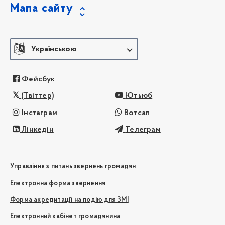
Мапа сайту
Українською
Фейсбук
(Твіттер)
Ютьюб
Інстаграм
Вотсап
Лінкедін
Телеграм
Управління з питань звернень громадян
Електронна форма звернення
Форма акредитації на подію для ЗМІ
Електронний кабінет громадянина