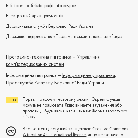
Бібліотечно-бібліографічні ресурси
Електронний архів документів
Дослідницька служба Верховної Ради України
Державне підприємство «Парламентський телеканал «Рада»
Програмно-технічна підтримка —
Управління
комп'ютеризованих систем
Iнформаційна підтримка —
Інформаційне управління,
Пресслужба Апарату Верховної Ради України
Портал працює у тестовому режимі. Окремі функції
можуть не працювати. Якщо ви маєте зауваження або
пропозиції, будь ласка, напишіть нам:
Форма зворотного
зв'язку
Весь контент доступний за ліцензією
Creative Commons
Attribution 4.0 International license
, якщо не зазначено