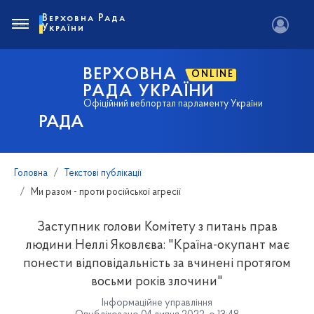
Верховна Рада
України
ВЕРХОВНА
ONLINE
РАДА УКРАЇНИ
Офіційний вебпортал парламенту України
РАДА
Головна
Текстові публікації
Ми разом - проти російської агресії
Заступник голови Комітету з питань прав
людини Неллі Яковлєва: "Країна-окупант має
понести відповідальність за вчинені протягом
восьми років злочини"
Інформаційне управління