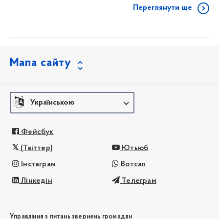
Переглянути ще
Мапа сайту
Українською
Фейсбук
(Твіттер)
Ютьюб
Інстаграм
Вотсап
Лінкедін
Телеграм
Управління з питань звернень громадян