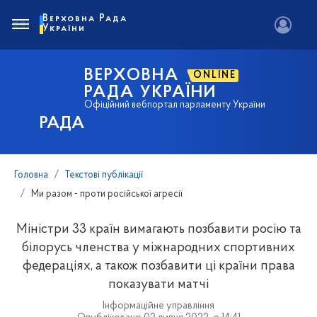
Верховна Рада
України
ВЕРХОВНА
ONLINE
РАДА УКРАЇНИ
Офіційний вебпортал парламенту України
РАДА
Головна
Текстові публікації
Ми разом - проти російської агресії
Міністри 33 країн вимагають позбавити росію та
білорусь членства у міжнародних спортивних
федераціях, а також позбавити ці країни права
показувати матчі
Інформаційне управління