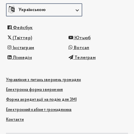
Українською
Фейсбук
(Твіттер)
Ютьюб
Інстаграм
Вотсап
Лінкедін
Телеграм
Управління з питань звернень громадян
Електронна форма звернення
Форма акредитації на подію для ЗМІ
Електронний кабінет громадянина
Контакти