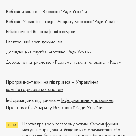
Вебсайти комітетів Верховної Ради України
Вебсайт Управління кадрів Апарату Верховної Ради України
Бібліотечно-бібліографічні ресурси
Електронний архів документів
Дослідницька служба Верховної Ради України
Державне підприємство «Парламентський телеканал «Рада»
Програмно-технічна підтримка —
Управління
комп'ютеризованих систем
Iнформаційна підтримка —
Інформаційне управління,
Пресслужба Апарату Верховної Ради України
Портал працює у тестовому режимі. Окремі функції
можуть не працювати. Якщо ви маєте зауваження або
пропозиції, будь ласка, напишіть нам:
Форма зворотного