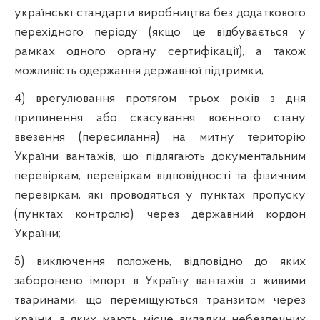
українські стандарти виробництва без додаткового
перехідного періоду (якщо це відбувається у
рамках одного органу сертифікації), а також
можливість одержання державної підтримки;
4) врегулювання протягом трьох років з дня
припинення або скасування воєнного стану
ввезення (пересилання) на митну територію
України вантажів, що підлягають документальним
перевіркам, перевіркам відповідності та фізичним
перевіркам, які проводяться у пунктах пропуску
(пунктах контролю) через державний кордон
України;
5) виключення положень, відповідно до яких
заборонено імпорт в Україну вантажів з живими
тваринами, що переміщуються транзитом через
країни, в яких мають місце випадки небезпечних