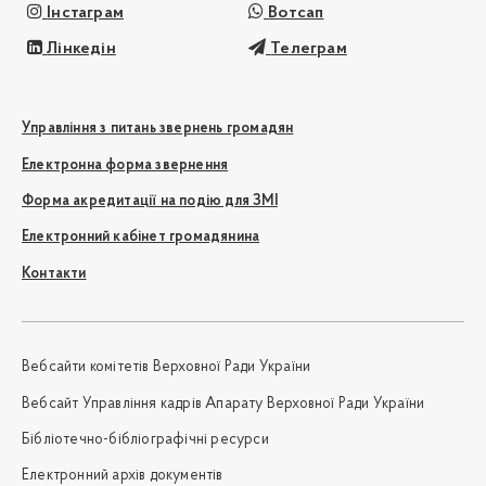
Інстаграм
Вотсап
Лінкедін
Телеграм
Управління з питань звернень громадян
Електронна форма звернення
Форма акредитації на подію для ЗМІ
Електронний кабінет громадянина
Контакти
Вебсайти комітетів Верховної Ради України
Вебсайт Управління кадрів Апарату Верховної Ради України
Бібліотечно-бібліографічні ресурси
Електронний архів документів