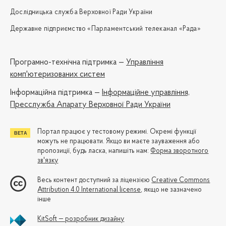
Дослідницька служба Верховної Ради України
Державне підприємство «Парламентський телеканал «Рада»
Програмно-технічна підтримка —
Управління
комп'ютеризованих систем
Iнформаційна підтримка —
Інформаційне управління,
Пресслужба Апарату Верховної Ради України
Портал працює у тестовому режимі. Окремі функції
можуть не працювати. Якщо ви маєте зауваження або
пропозиції, будь ласка, напишіть нам:
Форма зворотного
зв'язку
Весь контент доступний за ліцензією
Creative Commons
Attribution 4.0 International license
, якщо не зазначено
інше
KitSoft — розробник дизайну