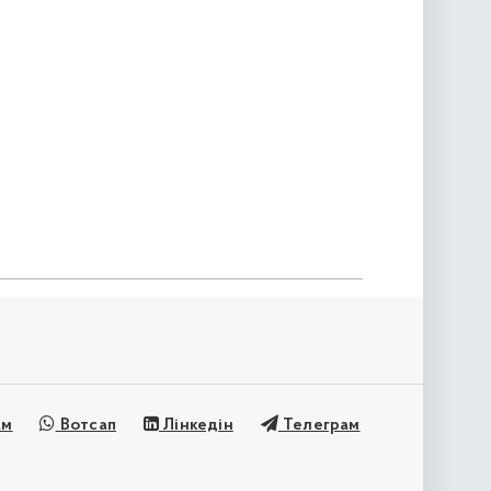
ам
Вотсап
Лінкедін
Телеграм