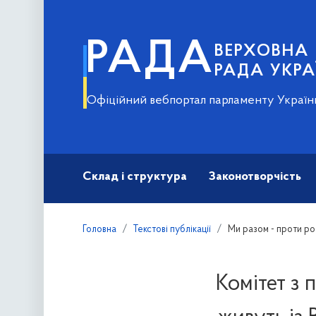
РАДА
ВЕРХОВНА
РАДА УКРА
Офіційний вебпортал парламенту Україн
Склад і структура
Законотворчість
Головна
Текстові публікації
Ми разом - проти рос
Комітет з 