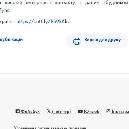
 високій імовірності контакту з даним збудником
Tynd
;
країні
-
https://cutt.ly/RS9kKkz
.
публікацій
Версія для друку
Фейсбук
(Твіттер)
Ютьюб
Інстагр
Управління з питань звернень громадян