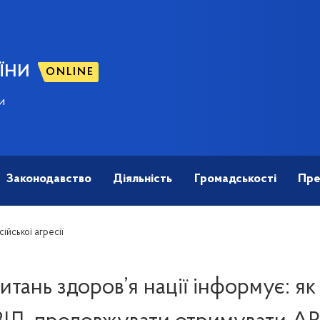
ЇНИ
ONLINE
и
Законодавство
Діяльність
Громадськості
Пре
ійської агресії
питань здоров’я нації інформує: як