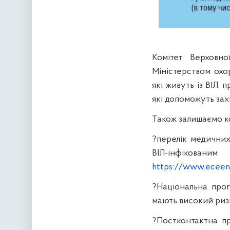
Комітет Верховн
Міністерством охо
які живуть із ВІЛ,
які допоможуть зах
Також залишаємо к
?перелік медичних
ВІЛ-інфіко
https://www.eceen
?Національна прог
мають високий риз
?Постконтактна пр