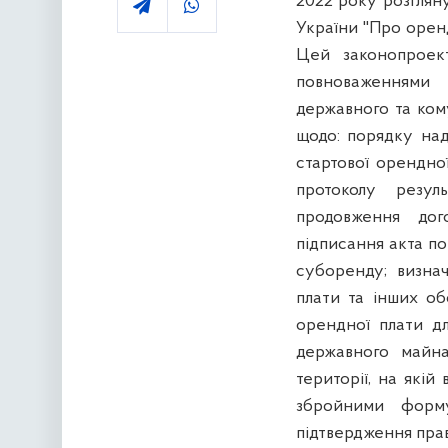
2022 року розглян
України "Про орен
Цей законопроект
повноваженнями 
державного та ком
щодо: порядку на
стартової орендно
протоколу резул
продовження до
підписання акта п
суборенду; визна
плати та інших обо
орендної плати дл
державного майн
території, на якій
збройними форму
підтвердження прав