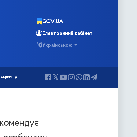
GOV.UA
Електронний кабінет
Українською
сцентр
екомендує