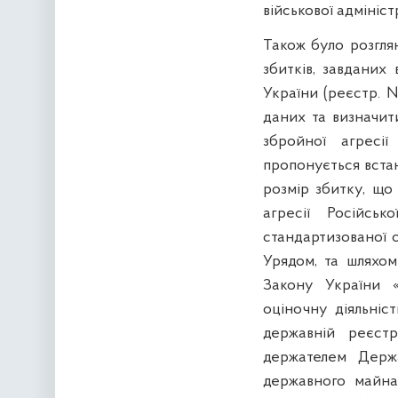
військової адмініст
Також було розгля
збитків, завданих 
України (реєстр. 
даних та визначит
збройної агресії
пропонується вста
розмір збитку, що
агресії Російськ
стандартизованої 
Урядом, та шляхом
Закону України 
оціночну діяльніст
державній реєстр
держателем Держ
державного майна 