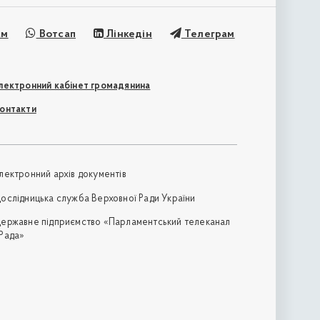
ам
Вотсап
Лінкедін
Телеграм
лектронний кабінет громадянина
онтакти
лектронний архів документів
ослідницька служба Верховної Ради України
ержавне підприємство «Парламентський телеканал
Рада»