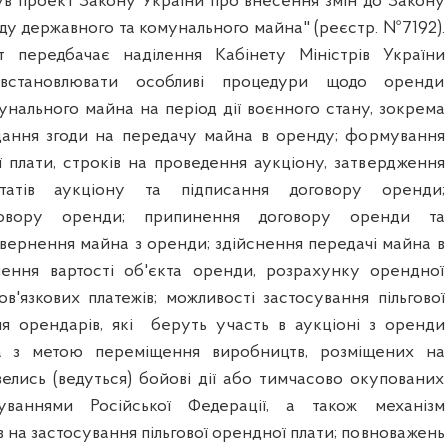
ув проект Закону України про внесення змін до Закону
ду державного та комунального майна" (реєстр. №7192).
 передбачає наділення Кабінету Міністрів України
встановлювати особливі процедури щодо оренди
унального майна на період дії воєнного стану, зокрема
дання згоди на передачу майна в оренду; формування
ї плати, строків на проведення аукціону, затвердження
ьтатів аукціону та підписання договору оренди;
говору оренди; припинення договору оренди та
овернення майна з оренди; здійснення передачі майна в
чення вартості об'єкта оренди, розрахунку орендної
в'язкових платежів; можливості застосування пільгової
я орендарів, які
беруть участь в аукціоні з оренди
а з метою переміщення виробництв, розміщених на
 велись (ведуться) бойові дії або тимчасово окупованих
ваннями Російської Федерації, а також механізм
 на застосування пільгової орендної плати; повноважень