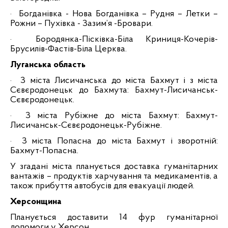
·
Богданівка - Нова Богданівка – Рудня – Летки –
Рожни – Пухівка - Зазим’я -Бровари.
·
Бородянка-Пісківка-Біла Криниця-Кочерів-
Брусилів-Фастів-Біла Церква.
Луганська область
·
З міста Лисичанська до міста Бахмут і з міста
Сєвєродонецьк до Бахмута: Бахмут-Лисичанськ-
Сєвєродонецьк.
·
З міста Рубіжне до міста Бахмут: Бахмут-
Лисичанськ-Сєвєродонецьк-Рубіжне.
·
З міста Попасна до міста Бахмут і зворотній:
Бахмут-Попасна.
У згадані міста планується доставка гуманітарних
вантажів – продуктів харчування та медикаментів, а
також прибуття автобусів для евакуації людей.
Херсонщина
Планується доставити 14 фур гуманітарної
допомоги у Херсон.