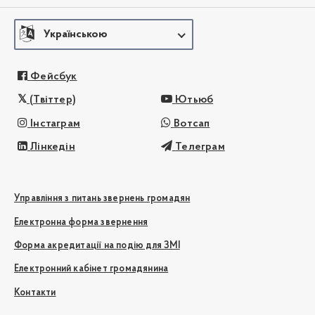
Українською
Фейсбук
(Твіттер)
Ютьюб
Інстаграм
Вотсап
Лінкедін
Телеграм
Управління з питань звернень громадян
Електронна форма звернення
Форма акредитації на подію для ЗМІ
Електронний кабінет громадянина
Контакти