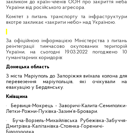
закликом до країн-членів ООН про закриття неба
України від російського агресора.
Комітет з питань транспорту та інфраструктури
вкотре закликає «закрити небо» над Україною.
За офіційною інформацією Міністерства з питань
реінтеграції тимчасово окупованих
територій
України, на сьогодні 19.03.2022 погоджено 10
гуманітарних коридорів:
Донецька область
З міста Маріуполь до Запоріжжя виїхала колона для
перевезення маріупольців, які очікували на
евакуацію у Бердянську.
Київщина
·
Бервиця-Мокрець - Заворичі-Калита-Семиполки-
Летки-Рожни-Пухівка-Зазим’я-Бровари.
·
Буча-Ворзель-Михайлівська Рубежівка-Забуччя-
Дмитрівка-Капітанівка-Стоянка-Гореничі-
Білогородка.