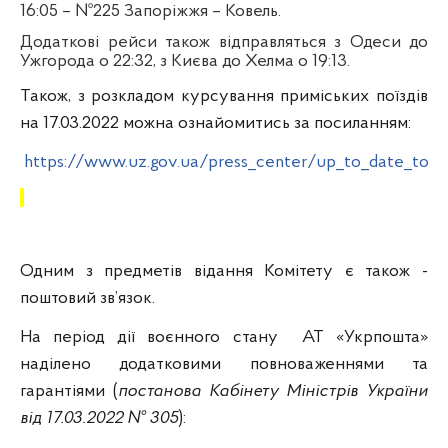
16:05 – №225 Запоріжжя – Ковель.
Додаткові рейси також відправляться з Одеси до
Ужгорода о 22:32, з Києва до Хелма о 19:13.
Також, з розкладом курсування приміських поїздів
на 17.03.2022 можна ознайомитись за посиланням:
https://www.uz.gov.ua/press_center/up_to_date_top
Одним з предметів відання Комітету є також -
поштовий зв’язок.
На період дії воєнного стану
АТ «Укрпошта»
наділено додатковими повноваженнями та
гарантіями (
постанова Кабінету Міністрів України
від 17.03.2022 № 305
):