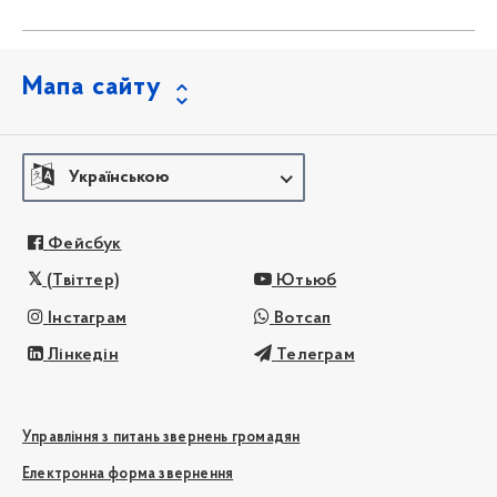
Мапа сайту
Українською
Фейсбук
(Твіттер)
Ютьюб
Інстаграм
Вотсап
Лінкедін
Телеграм
Управління з питань звернень громадян
Електронна форма звернення