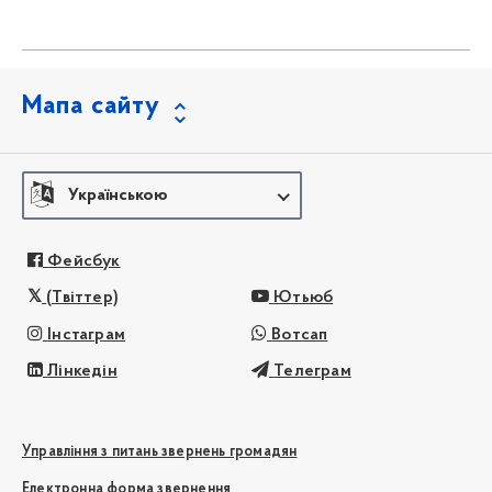
Мапа сайту
Українською
Фейсбук
(Твіттер)
Ютьюб
Інстаграм
Вотсап
Лінкедін
Телеграм
Управління з питань звернень громадян
Електронна форма звернення