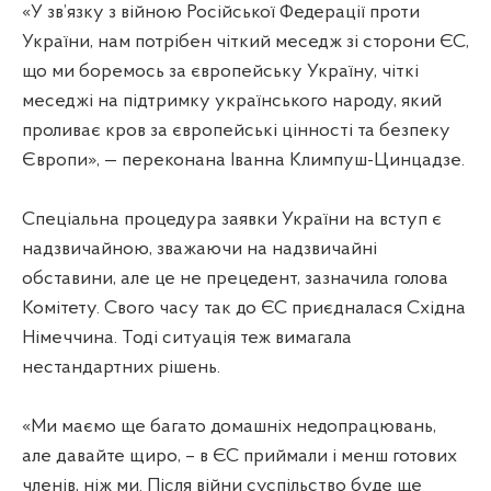
«У зв’язку з війною Російської Федерації проти
України, нам потрібен чіткий меседж зі сторони ЄС,
що ми боремось за європейську Україну, чіткі
меседжі на підтримку українського народу, який
проливає кров за європейські цінності та безпеку
Європи», — переконана Іванна Климпуш-Цинцадзе.
Спеціальна процедура заявки України на вступ є
надзвичайною, зважаючи на надзвичайні
обставини, але це не прецедент, зазначила голова
Комітету. Свого часу так до ЄС приєдналася Східна
Німеччина. Тоді ситуація теж вимагала
нестандартних рішень.
«Ми маємо ще багато домашніх недопрацювань,
але давайте щиро, – в ЄС приймали і менш готових
членів, ніж ми. Після війни суспільство буде ще