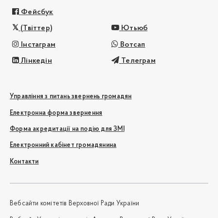
Фейсбук
(Твіттер)
Ютьюб
Інстаграм
Вотсап
Лінкедін
Телеграм
Управління з питань звернень громадян
Електронна форма звернення
Форма акредитації на подію для ЗМІ
Електронний кабінет громадянина
Контакти
Вебсайти комітетів Верховної Ради України