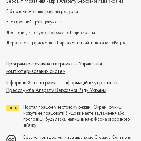
Вебсайт Управління кадрів Апарату Верховної Ради України
Бібліотечно-бібліографічні ресурси
Електронний архів документів
Дослідницька служба Верховної Ради України
Державне підприємство «Парламентський телеканал «Рада»
Програмно-технічна підтримка —
Управління
комп'ютеризованих систем
Iнформаційна підтримка —
Інформаційне управління,
Пресслужба Апарату Верховної Ради України
Портал працює у тестовому режимі. Окремі функції
можуть не працювати. Якщо ви маєте зауваження або
пропозиції, будь ласка, напишіть нам:
Форма зворотного
зв'язку
Весь контент доступний за ліцензією
Creative Commons