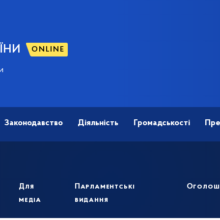
ЇНИ
ONLINE
и
Законодавство
Діяльність
Громадськості
Пре
Для
Парламентські
Оголош
медіа
видання