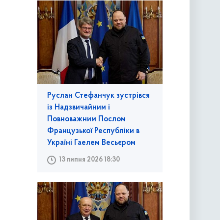
Руслан Стефанчук зустрівся
із Надзвичайним і
Повноважним Послом
Французької Республіки в
Україні Гаелем Весьєром
13 липня 2026 18:30