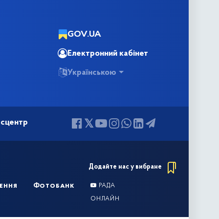
GOV.UA
Електронний кабінет
Українською
сцентр
Додайте нас у вибране
ення
Фотобанк
РАДА
ОНЛАЙН