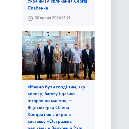
України IV скликання Сергія
Слабенка
30 липня 2026 15:21
«Маємо бути горді тим, яку
велику, багату і давню
історію ми маємо», —
Віцеспікерка Олена
Кондратюк відкрила
виставку «Острозька
реліквія» у Верховній Раді