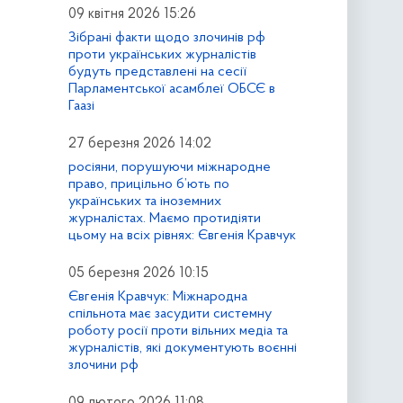
09 квітня 2026 15:26
Зібрані факти щодо злочинів рф
проти українських журналістів
будуть представлені на сесії
Парламентської асамблеї ОБСЄ в
Гаазі
27 березня 2026 14:02
росіяни, порушуючи міжнародне
право, прицільно б’ють по
українських та іноземних
журналістах. Маємо протидіяти
цьому на всіх рівнях: Євгенія Кравчук
05 березня 2026 10:15
Євгенія Кравчук: Міжнародна
спільнота має засудити системну
роботу росії проти вільних медіа та
журналістів, які документують воєнні
злочини рф
09 лютого 2026 11:08