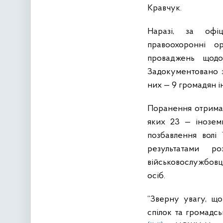
Кравчук.
Наразі, за офі
правоохоронні о
проваджень щодо 
Задокументовано з
них — 9 громадян і
Поранення отримал
яких 23 — інозем
позбавлення волі 
результатами р
військовослужбовц
осіб.
“Зверну увагу, щ
спілок та громадсь