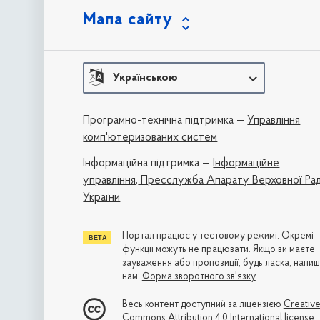
Мапа сайту
Українською
Програмно-технічна підтримка —
Управління
комп'ютеризованих систем
Iнформаційна підтримка —
Інформаційне
управління,
Пресслужба Апарату Верховної Ра
України
Портал працює у тестовому режимі. Окремі
функції можуть не працювати. Якщо ви маєте
зауваження або пропозиції, будь ласка, напиш
нам:
Форма зворотного зв'язку
Весь контент доступний за ліцензією
Creativ
Commons Attribution 4.0 International license
,