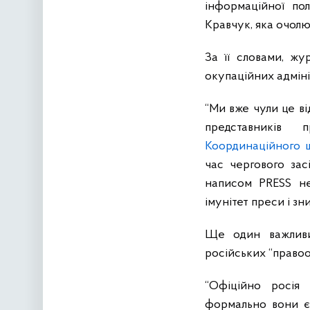
інформаційної пол
Кравчук, яка очолю
За її словами, жу
окупаційних адміні
“Ми вже чули це ві
представників п
Координаційного ш
час чергового зас
написом PRESS не
імунітет преси і зн
Ще один важливий
російських “право
“Офіційно росія 
формально вони є