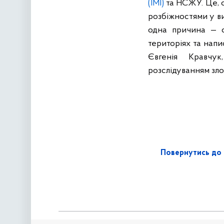
(ІМІ)
та НСЖУ. Це, о
розбіжностями у ви
одна причина — ск
територіях та напи
Євгенія Кравчу
розслідуванням зло
Повернутись до 