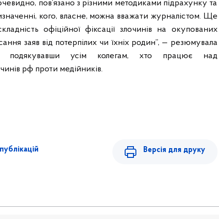
чевидно, пов’язано з різними методиками підрахунку та
значенні, кого, власне, можна вважати журналістом. Ще
ладність офіційної фіксації злочинів на окупованих
сання заяв від потерпілих чи їхніх родин”, — резюмувала
к, подякувавши усім колегам, хто працює над
чинів рф проти медійників.
публікацій
Версія для друку