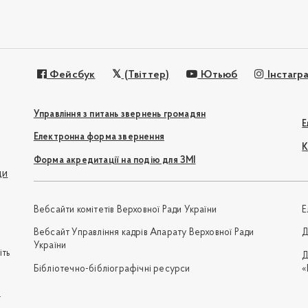
Фейсбук
(Твіттер)
Ютьюб
Інстагр
Управління з питань звернень громадян
Е
Електронна форма звернення
К
Форма акредитації на подію для ЗМІ
ди
Вебсайти комітетів Верховної Ради України
Е
Вебсайт Управління кадрів Апарату Верховної Ради
Д
України
іть
Д
Бібліотечно-бібліографічні ресурси
«
e