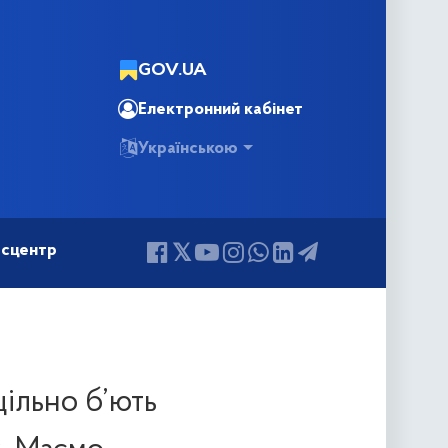
GOV.UA
Електронний кабінет
Українською
сцентр
ільно б’ють