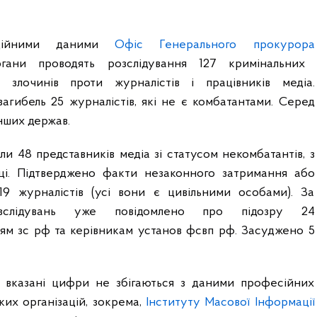
ційними даними
Офіс Генерального прокурора
ргани проводять розслідування 127 кримінальних
злочинів проти журналістів і працівників медіа.
агибель 25 журналістів, які не є комбатантами. Серед
нших держав.
и 48 представників медіа зі статусом некомбатантів, з
ці. Підтверджено факти незаконного затримання або
19 журналістів (усі вони є цивільними особами). За
озслідувань уже повідомлено про підозру 24
ям зс рф та керівникам установ фсвп рф. Засуджено 5
о вказані цифри не збігаються з даними професійних
ких організацій, зокрема,
Інституту Масової Інформації