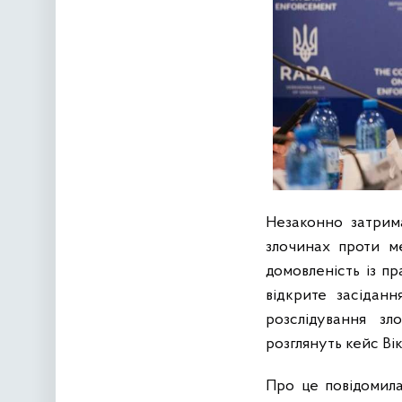
Незаконно затрим
злочинах проти м
домовленість із п
відкрите засіданн
розслідування зл
розглянуть кейс Вік
Про це повідомила