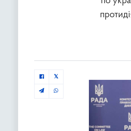
по укра
протиді