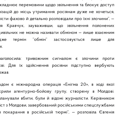
кладнює перемовини щодо звільнення та блокує доступ
ізацій до місць утримання. росіянам дуже не хочеться,
істи фахово й детально розповідали про їхні злочини”, —
ія Кравчук, зауваживши, що звільнення полонених
х цивільних не можна називати обміном — лише взаємним
дже термін “обмін” застосовуєт
ься лише для
х.
аголосила: тривожним сигналом є злочини проти
єві. Для їх здійснення росіяни підступно вербують
р
жав.
дом є міжнародна операція «Енігма 2.0», в ході якої
крили агентурно-бойову групу, створену в Молдові.
планували вбити, були й відомі журналісти. Керівником
іст з Молдови, завербований російськими спецслужбами
я покарання в російській тюрмі”, — розповіла Євгенія