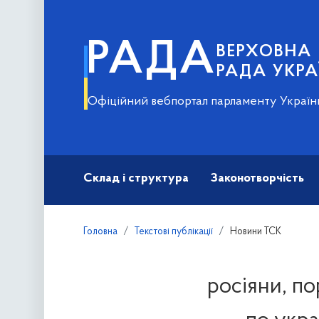
РАДА
ВЕРХОВНА
РАДА УКРА
Офіційний вебпортал парламенту Україн
Склад і структура
Законотворчість
Головна
Текстові публікації
Новини ТСК
росіяни, п