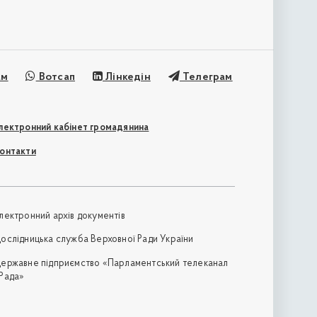
ам
Вотсап
Лінкедін
Телеграм
лектронний кабінет громадянина
онтакти
лектронний архів документів
ослідницька служба Верховної Ради України
ержавне підприємство «Парламентський телеканал
Рада»