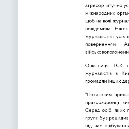
агресор штучно ус
міжнародних орган
щоб на волі журнал
повідомила Євген
журналістів і усі
поверненням. А
військовополонени
Очільниця ТСК н
журналістів в Ки
громадян інших де
“Показовим прикла
правоохоронці ви
Серед осіб, яких 
групи був рецидив
під час відбуванн