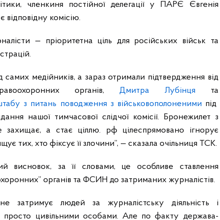
ітики, членкиня постійної делегації у ПАРЄ Євгенія
є відповідну комісію.
рналісти — пріоритетна ціль для російських військ та
страцій.
д самих медійників, а зараз отримали підтвердження від
равоохоронних органів,
Дмитра Лубінця
та
табу з питань поводження з військовополоненими
під
ідання нашої тимчасової слідчої комісії. Бронежилет з
 захищає, а стає ціллю. рф цілеспрямовано ігнорує
ищує тих, хто фіксує її злочини”, — сказала очільниця ТСК.
 висновок, за її словами, це особливе ставлення
охоронних” органів та ФСИН до затриманих журналістів.
не затримує людей за журналістську діяльність і
 просто цивільними особами. Але по факту держава-