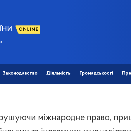
ЇНИ
ONLINE
и
Законодавство
Діяльність
Громадськості
Пре
орушуючи міжнародне право, приц