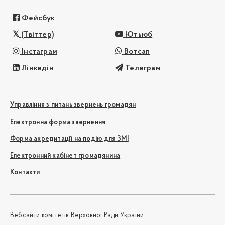
Фейсбук
(Твіттер)
Ютьюб
Інстаграм
Вотсап
Лінкедін
Телеграм
Управління з питань звернень громадян
Електронна форма звернення
Форма акредитації на подію для ЗМІ
Електронний кабінет громадянина
Контакти
Вебсайти комітетів Верховної Ради України