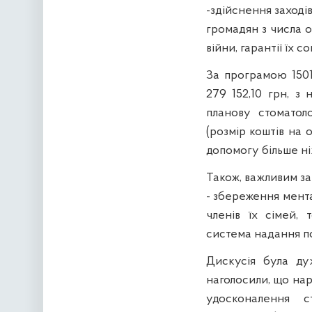
-здійснення заходів
громадян з числа о
війни, гарантії їх 
За програмою 1501
279 152,10 грн, з
планову стоматол
(розмір коштів на 
допомогу більше ніж
Також, важливим за
- збереження мента
членів їх сімей,
система надання пс
Дискусія була ду
наголосили, що нар
удосконалення ст