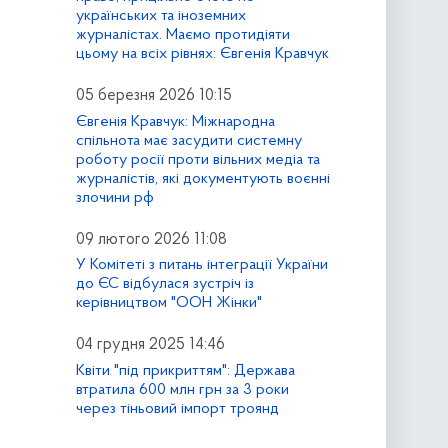
українських та іноземних
журналістах. Маємо протидіяти
цьому на всіх рівнях: Євгенія Кравчук
05 березня 2026 10:15
Євгенія Кравчук: Міжнародна
спільнота має засудити системну
роботу росії проти вільних медіа та
журналістів, які документують воєнні
злочини рф
09 лютого 2026 11:08
У Комітеті з питань інтеграції України
до ЄС відбулася зустріч із
керівництвом "ООН Жінки"
04 грудня 2025 14:46
Квіти "під прикриттям": Держава
втратила 600 млн грн за 3 роки
через тіньовий імпорт троянд