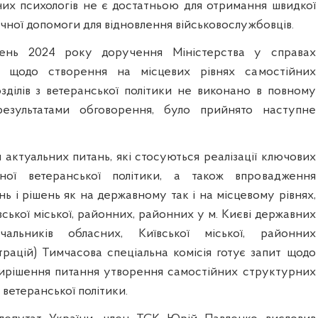
них психологів не є достатньою для отримання швидкої
гічної допомоги для відновлення військовослужбовців.
ень 2024 року доручення Міністерства у справах
и щодо створення на місцевих рівнях самостійних
зділів з ветеранської політики не виконано в повному
результатами обговорення, було прийнято наступне
актуальних питань, які стосуються реалізації ключових
ної ветеранської політики, а також впровадження
нь і рішень як на державному так і на місцевому рівнях,
ївської міської, районних, районних у м. Києві державних
ачальників обласних, Київської міської, районних
трацій) Тимчасова спеціальна комісія готує запит щодо
ирішення питання утворення самостійних структурних
ь ветеранської політики.