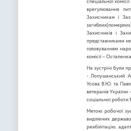
спеціальної комісі
врегулювання пит
Захисникам і Зах
загиблих(померлих
Захисників і Захи
представниками кер
головуванням наро
комісії – Остапенка
На зустрічі були п
- Лопушанський А.
Усова В.Ю. та Пав
ветеранів України 
соціальної роботи 
Метою робочої зус
виділених державо
реабілітацію, адап