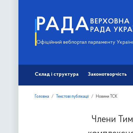
РАДА
ВЕРХОВНА
РАДА УКРА
Офіційний вебпортал парламенту Україн
Склад і структура
Законотворчість
Головна
Текстові публікації
Новини ТСК
Члени Тимч