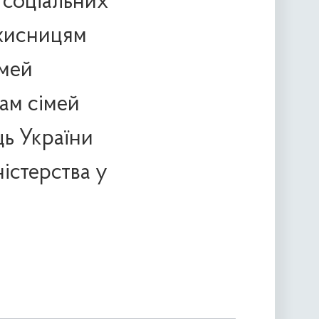
 соціальних
ахисницям
імей
ам сімей
ць України
істерства у