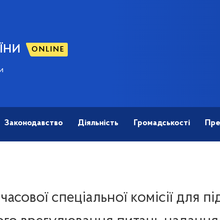
ЇНИ
ONLINE
и
Законодавство
Діяльність
Громадськості
Пре
асової спеціальної комісії для пі