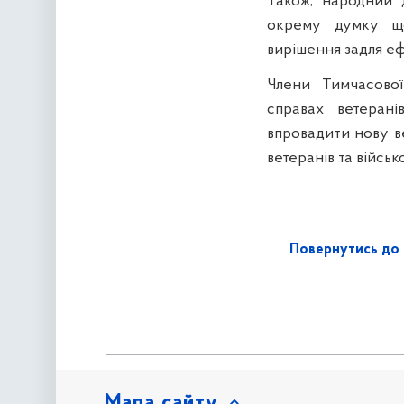
Також, народний 
окрему думку щод
вирішення задля еф
Члени Тимчасової
справах ветеран
впровадити нову ве
ветеранів та війсь
Повернутись до 
Мапа сайту