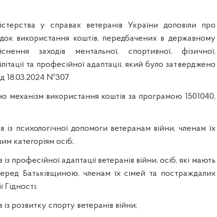
істерства у справах ветеранів України доповіли про
док використання коштів, передбачених в державному
нення заходів ментальної, спортивної, фізичної,
ілітації та професійної адаптації, який було затверджено
д 18.03.2024 №307.
о механізм використання коштів за програмою 1501040,
ів із психологічної допомоги ветеранам війни, членам їх
им категоріям осіб;
в із професійної адаптації ветеранів війни, осіб, які мають
перед Батьківщиною, членам їх сімей та постраждалих
 Гідності;
в із розвитку спорту ветеранів війни;