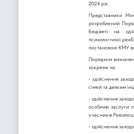
2024 рік.
Представники Мін
розроблений Поря
бюджеті на здійс
психологічної реаб
постановою КМУ ві
Порядком визначен
зокрема на:
- здійснення заход
сімей та деяким інш
- здійснення заході
особливі заслуги 
учасників Революції
- здійснення заході