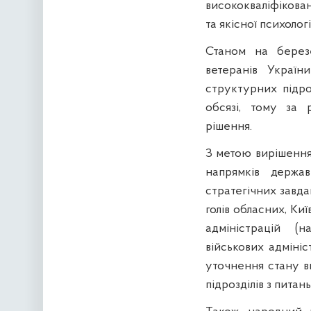
висококваліфікова
та якісної психоло
Станом на берез
ветеранів Україн
структурних підро
обсязі, тому за 
рішення.
З метою вирішення 
напрямків держав
стратегічних завда
голів обласних, Ки
адміністрацій (н
військових адмініс
уточнення стану в
підрозділів з питан