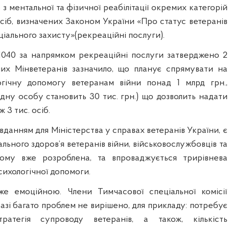
 з ментальної та фізичної реабілітації окремих категорій
сіб, визначених Законом України «Про статус ветеранів
соціального захисту»(рекреаційні послуги).
040 за напрямком рекреаційні послуги затверджено 2
 них Мінветеранів зазначило, що планує спрямувати на
огічну допомогу ветеранам війни понад 1 млрд грн.,
одну особу становить 30 тис. грн.) що дозволить надати
 3 тис. осіб.
вданням для Міністерства у справах ветеранів України, є
льного здоров’я ветеранів війни, військовослужбовців та
 тому вже розроблена, та впроваджується трирівнева
ихологічної допомоги.
же емоційною. Члени Тимчасової спеціальної комісії
азі багато проблем не вирішено, для прикладу: потребує
ратегія супроводу ветеранів, а також, кількість