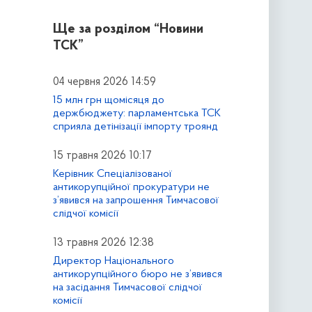
Ще за розділом
“Новини
ТСК”
04 червня 2026 14:59
15 млн грн щомісяця до
держбюджету: парламентська ТСК
сприяла детінізації імпорту троянд
15 травня 2026 10:17
Керівник Спеціалізованої
антикорупційної прокуратури не
з’явився на запрошення Тимчасової
слідчої комісії
13 травня 2026 12:38
Директор Національного
антикорупційного бюро не з’явився
на засідання Тимчасової слідчої
комісії