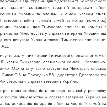
ї Верховної Ради України для підготовки та комплексного
ань надання соціальних гарантій ветеранам війни,
исницям України та членам їх сімей, членам сімей
) ветеранів війни, членам сімей загиблих (померлих)
сниць України (далі-Тимчасова спеціальна комісія) з
івництва Міністерства у справах ветеранів України, під
дного депутата України-голови Тимчасової спеціальної
 А.Д.
рисутні: заступник Голови Тимчасової спеціальної комісії
Я., члени Тимчасової спеціальної комісії - Короленко-
ленко Ю.О та за участю заступника Міністра у справах
– Сивак О.В. та Приходько Р.В.- директора Департаменту
Міністерства у справах ветеранів України.
трічі стала необхідність проведення аналізу розподілу
ю коштів Міністерству у справах ветеранів України на
тацію, рекреацію ветеранів війни та членів їх сімей на