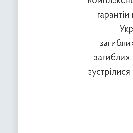
комплексно
гарантій
Укр
загиблих
загиблих 
зустрілися