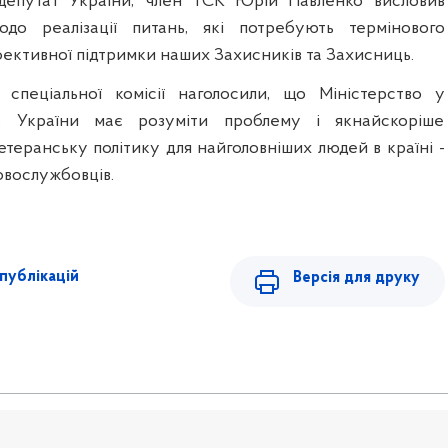
депутат України, член ТСК Юрій Павленко висловив
о реалізації питань, які потребують термінового
ективної підтримки наших Захисників та Захисниць.
 спеціальної комісії наголосили, що Міністерство у
ів України має розуміти проблему і якнайскоріше
теранську політику для найголовніших людей в країні -
ковослужбовців.
публікацій
Версія для друку