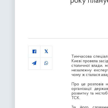
року плану
Тимчасова спеціал
Києві провела засі
столичної влади, м
незалежну експерт
чому ж сталася авар
Про це розповів н
організації держа
розвитку та містоб
ТСК.
За його словами