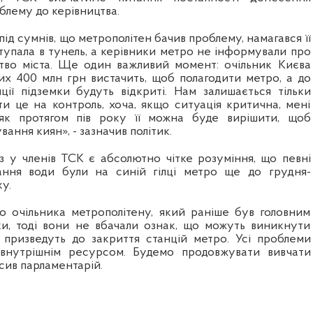
блему до керівництва.
під сумнів, що метрополітен бачив проблему, намагався її
тупала в тунель, а керівники метро не інформували про
тво міста. Ще один важливий момент: очільник Києва
них 400 млн грн вистачить, щоб полагодити метро, а до
нції підземки будуть відкриті. Нам залишається тільки
ти це на контроль, хоча, якщо ситуація критична, мені
 як протягом пів року її можна буде вирішити, щоб
ання киян», - зазначив політик.
аз у членів ТСК є абсолютно чітке розуміння, що певні
ання води були на синій гілці метро ще до грудня-
у.
го очільника метрополітену, який раніше був головним
и, тоді вони не вбачали ознак, що можуть виникнути
і призведуть до закриття станцій метро. Усі проблеми
 внутрішнім ресурсом. Будемо продовжувати вивчати
осив парламентарій.