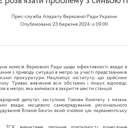
є розв’язати проблему з синьою г
Прес-служба Апарату Верховної Ради України
Опубліковано 23 березня 2024, о 09:00
ьна комісія Верховної Ради щодо ефективності влади в
дання з приводу ситуації в метро за участі представників
іської прокуратури, Нацполіції, інституту, що здійснює
изу. Триває вивчення всіх обставин і пошук відповіді,
ія в метро, яка вилилася в закриття шести станцій.
ародний депутат, заступник Голови Комітету з питань
вної влади, місцевого самоврядування, регіонального
удування Віталій Безгін, який очолює цю парламентську
, ТСК вивчатиме питання поетапності донесення