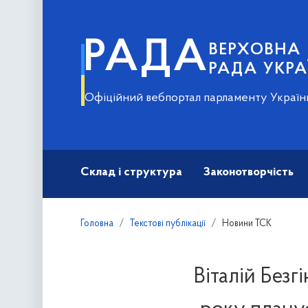
РАДА
ВЕРХОВНА
РАДА УКРА
Офіційний вебпортал парламенту Україн
Склад і структура
Законотворчість
Головна
Текстові публікації
Новини ТСК
Віталій Безг