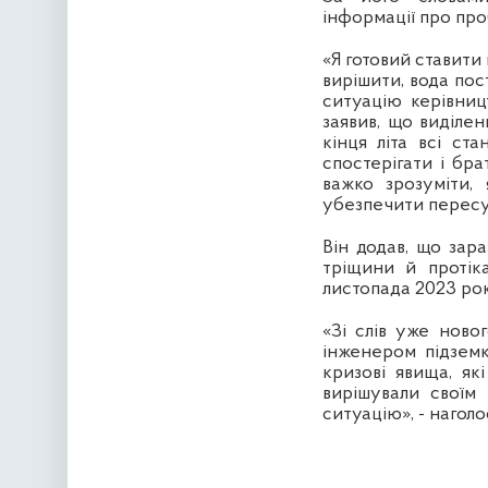
інформації про про
«Я готовий ставити 
вирішити, вода пос
ситуацію керівниц
заявив, що виділе
кінця літа всі ста
спостерігати і бра
важко зрозуміти,
убезпечити пересув
Він додав, що зар
тріщини й протік
листопада 2023 рок
«Зі слів уже ново
інженером підземк
кризові явища, як
вирішували своїм
ситуацію», - нагол