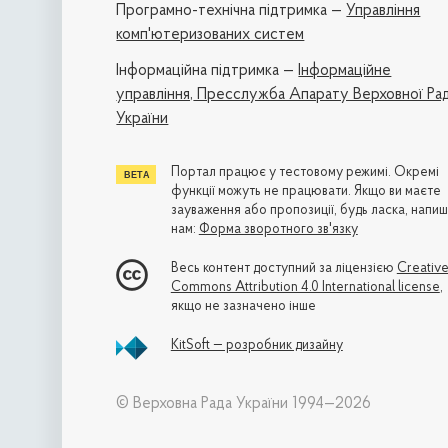
Програмно-технічна підтримка —
Управління
комп'ютеризованих систем
Iнформаційна підтримка —
Інформаційне
управління,
Пресслужба Апарату Верховної Ра
України
Портал працює у тестовому режимі. Окремі
функції можуть не працювати. Якщо ви маєте
зауваження або пропозиції, будь ласка, напиш
нам:
Форма зворотного зв'язку
Весь контент доступний за ліцензією
Creativ
Commons Attribution 4.0 International license
,
якщо не зазначено інше
KitSoft — розробник дизайну
© Верховна Рада України 1994—2026