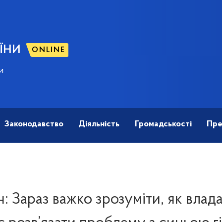
ЇНИ
ONLINE
и
Законодавство
Діяльність
Громадськості
Пре
ін: Зараз важко зрозуміти, як влада