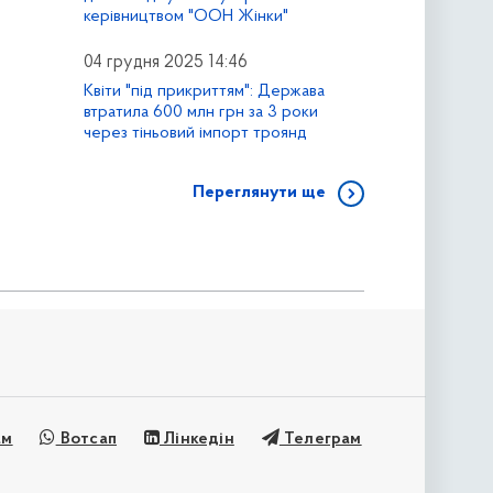
керівництвом "ООН Жінки"
04 грудня 2025 14:46
Квіти "під прикриттям": Держава
втратила 600 млн грн за 3 роки
через тіньовий імпорт троянд
Переглянути ще
ам
Вотсап
Лінкедін
Телеграм