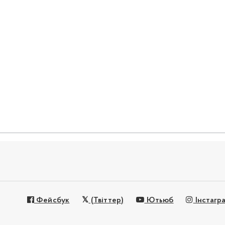
Фейсбук
(Твіттер)
Ютьюб
Інстагр