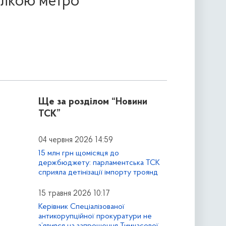
ілкою метро
Ще за розділом
“Новини
ТСК”
04 червня 2026 14:59
15 млн грн щомісяця до
держбюджету: парламентська ТСК
сприяла детінізації імпорту троянд
15 травня 2026 10:17
Керівник Спеціалізованої
антикорупційної прокуратури не
з’явився на запрошення Тимчасової