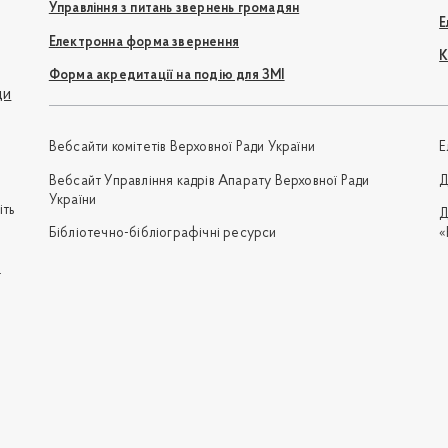
Управління з питань звернень громадян
Е
Електронна форма звернення
К
Форма акредитації на подію для ЗМІ
ди
Вебсайти комітетів Верховної Ради України
Е
Вебсайт Управління кадрів Апарату Верховної Ради
Д
України
іть
Д
Бібліотечно-бібліографічні ресурси
«
e