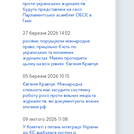
проти українських журналістів
будуть представлені на сесії
Парламентської асамблеї ОБСЄ в
Гаазі
27 березня 2026 14:02
росіяни, порушуючи міжнародне
право, прицільно б’ють по
українських та іноземних
журналістах. Маємо протидіяти
цьому на всіх рівнях: Євгенія Кравчук
05 березня 2026 10:15
Євгенія Кравчук: Міжнародна
спільнота має засудити системну
роботу росії проти вільних медіа та
журналістів, які документують воєнні
злочини рф
09 лютого 2026 11:08
У Комітеті з питань інтеграції України
до ЄС відбулася зустріч із