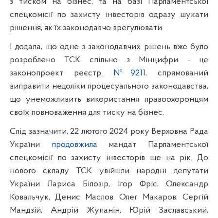
з тиском на бізнес, та на базі Парламентської
спецкомісії по захисту інвесторів одразу шукати
рішення, як їх законодавчо врегулювати.
І додала, що одне з законодавчих рішень вже було
розроблено ТСК спільно з Мінцифри - це
законопроект реєстр.
№9211
, спрямований
виправити недоліки процесуального законодавства,
що унеможливить використання правоохоронцям
своїх повноваження для тиску на бізнес.
Слід зазначити, 22 лютого 2024 року Верховна Рада
України
продовжила
мандат Парламентської
спецкомісії по захисту інвесторів ще на рік. До
нового складу ТСК увійшли народні депутати
України Лариса Білозір, Ігор Фріс, Олександр
Ковальчук, Денис Маслов, Олег Макаров, Сергій
Мандзій, Андрій Жупанін, Юрій Заславський,