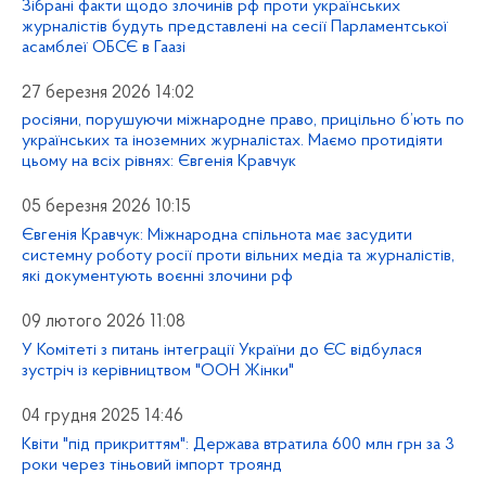
Зібрані факти щодо злочинів рф проти українських
журналістів будуть представлені на сесії Парламентської
асамблеї ОБСЄ в Гаазі
27 березня 2026 14:02
росіяни, порушуючи міжнародне право, прицільно б’ють по
українських та іноземних журналістах. Маємо протидіяти
цьому на всіх рівнях: Євгенія Кравчук
05 березня 2026 10:15
Євгенія Кравчук: Міжнародна спільнота має засудити
системну роботу росії проти вільних медіа та журналістів,
які документують воєнні злочини рф
09 лютого 2026 11:08
У Комітеті з питань інтеграції України до ЄС відбулася
зустріч із керівництвом "ООН Жінки"
04 грудня 2025 14:46
Квіти "під прикриттям": Держава втратила 600 млн грн за 3
роки через тіньовий імпорт троянд