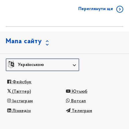
Переглянути ще
Мапа сайту
Українською
Фейсбук
(Твіттер)
Ютьюб
Інстаграм
Вотсап
Лінкедін
Телеграм