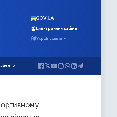
GOV.UA
Електронний кабінет
Українською
сцентр
спортивному