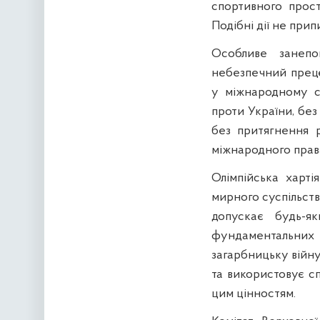
спортивного прост
Подібні дії не при
Особливе занеп
небезпечний преце
у міжнародному с
проти України, без
без притягнення р
міжнародного прав
Олімпійська харті
мирного суспільства
допускає будь-я
фундаментальних 
загарбницьку війн
та використовує с
цим цінностям.