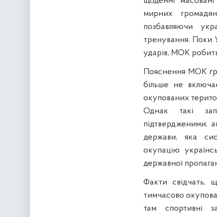
щоденні масовані
мирних громадян
позбавляючи укр
тренування. Поки 
ударів, МОК робить
Пояснення МОК ґру
більше не включає
окупованих територ
Однак такі зап
підтвердженими, а
держави, яка си
окупацію українс
державної пропага
Факти свідчать, 
тимчасово окупова
там спортивні з