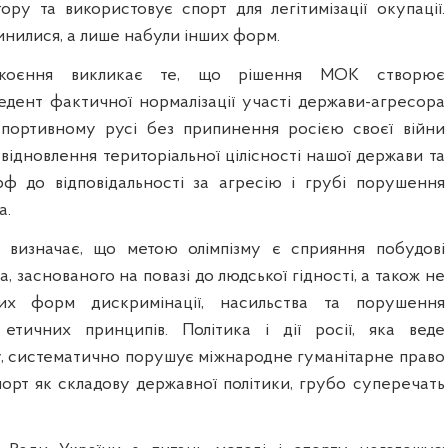
ору та використовує спорт для легітимізації окупації.
пинилися, а лише набули інших форм.
окоєння викликає те, що рішення МОК створює
дент фактичної нормалізації участі держави-агресора
портивному русі без припинення росією своєї війни
 відновлення територіальної цілісності нашої держави та
ф до відповідальності за агресію і грубі порушення
а.
я визначає, що метою олімпізму є сприяння побудові
, заснованого на повазі до людської гідності, а також не
ких форм дискримінації, насильства та порушення
етичних принципів. Політика і дії росії, яка веде
у, систематично порушує міжнародне гуманітарне право
порт як складову державної політики, грубо суперечать