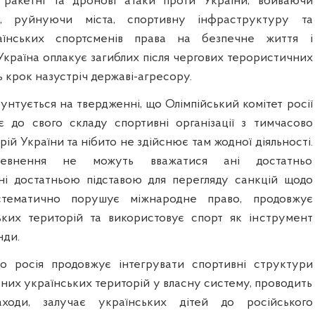
 ракетні та дронові атаки проти України, вбиваючи
, руйнуючи міста, спортивну інфраструктуру та
аїнських спортсменів права на безпечне життя і
Україна оплакує загиблих після чергових терористичних
 крок назустріч державі-агресору.
нтується на твердженні, що Олімпійський комітет росії
 до свого складу спортивні організації з тимчасово
ій України та нібито не здійснює там жодної діяльності.
евнення не можуть вважатися ані достатньо
ні достатньою підставою для перегляду санкцій щодо
стематично порушує міжнародне право, продовжує
ьких територій та використовує спорт як інструмент
нди.
що росія продовжує інтегрувати спортивні структури
них українських територій у власну систему, проводить
аходи, залучає українських дітей до російського