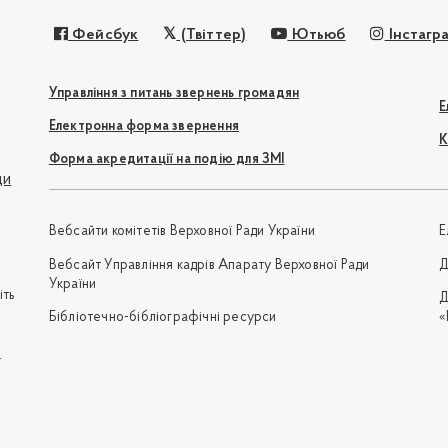
Фейсбук
(Твіттер)
Ютьюб
Інстагр
Управління з питань звернень громадян
Е
Електронна форма звернення
К
Форма акредитації на подію для ЗМІ
ди
Вебсайти комітетів Верховної Ради України
Е
Вебсайт Управління кадрів Апарату Верховної Ради
Д
України
іть
Д
Бібліотечно-бібліографічні ресурси
«
e