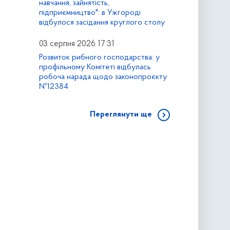
навчання, зайнятість,
підприємництво": в Ужгороді
відбулося засідання круглого столу
03 серпня 2026 17:31
Розвиток рибного господарства: у
профільному Комітеті відбулась
робоча нарада щодо законопроєкту
№12384
Переглянути ще