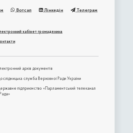
ам
Вотсап
Лінкедін
Телеграм
лектронний кабінет громадянина
онтакти
лектронний архів документів
ослідницька служба Верховної Ради України
ержавне підприємство «Парламентський телеканал
Рада»