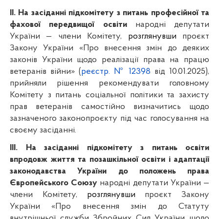
ІІ. На засіданні підкомітету з питань професійної та 
фахової передвищої освіти 
народні депутати 
України — члени Комітету, 
розглянувши 
проєкт 
Закону України «Про внесення змін до деяких 
законів України щодо реалізації права на працю 
ветеранів війни» (
реєстр. №
12398
 від 10.01.2025), 
прийняли рішення рекомендувати головному 
Комітету з питань соціальної політики та захисту 
прав ветеранів
самостійно визначитись щодо 
зазначеного законопроєкту під час голосування на 
своєму засіданні.
ІІІ. На засіданні підкомітету з питань освіти 
впродовж життя та позашкільної освіти і адаптації 
законодавства України до положень права 
Європейського Союзу 
народні депутати України — 
члени Комітету, 
розглянувши 
проєкт Закону 
України «Про внесення змін до Статуту 
внутрішньої служби Збройних Сил України щодо 