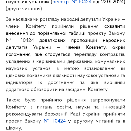
наукових установ» (
реєстр. № 10424
 від 22.01.2024) 
(друге читання)
.
За наслідками розгляду народні депутати України 
—
члени Комітету прийняли рішення 
схвалити 
внесення до порівняльної таблиці 
проєкту Закону 
№ 10424 
додаткових пропозицій народних 
депутатів України 
—
 членів Комітету, окрім 
положення, яке стосується 
перегляду контрактів, 
укладених з керівниками державних, комунальних 
наукових установ, з метою встановлення їм 
цільових показників діяльності наукової установи та 
індикаторів їх досягнення та яке вирішили 
додатково обговорити на засіданні Комітету. 
Також було прийнято рішення запропонувати 
Комітету з питань освіти, науки та інновацій 
рекомендувати Верховній Раді України прийняти 
проєкт Закону 
№ 10424
 у
 другому читанні та в 
цілому.