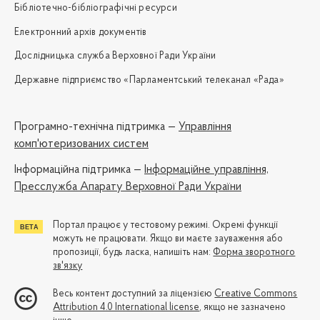
Бібліотечно-бібліографічні ресурси
Електронний архів документів
Дослідницька служба Верховної Ради України
Державне підприємство «Парламентський телеканал «Рада»
Програмно-технічна підтримка —
Управління
комп'ютеризованих систем
Iнформаційна підтримка —
Інформаційне управління,
Пресслужба Апарату Верховної Ради України
Портал працює у тестовому режимі. Окремі функції
можуть не працювати. Якщо ви маєте зауваження або
пропозиції, будь ласка, напишіть нам:
Форма зворотного
зв'язку
Весь контент доступний за ліцензією
Creative Commons
Attribution 4.0 International license
, якщо не зазначено