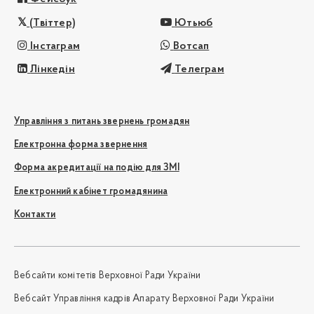
(Твіттер)
Ютьюб
Інстаграм
Вотсап
Лінкедін
Телеграм
Управління з питань звернень громадян
Електронна форма звернення
Форма акредитації на подію для ЗМІ
Електронний кабінет громадянина
Контакти
Вебсайти комітетів Верховної Ради України
Вебсайт Управління кадрів Апарату Верховної Ради України