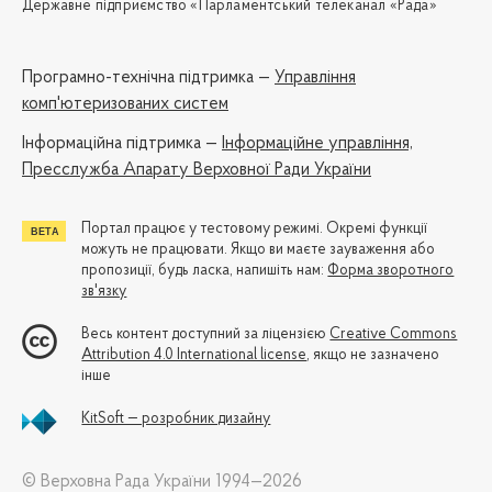
Державне підприємство «Парламентський телеканал «Рада»
Програмно-технічна підтримка —
Управління
комп'ютеризованих систем
Iнформаційна підтримка —
Інформаційне управління,
Пресслужба Апарату Верховної Ради України
Портал працює у тестовому режимі. Окремі функції
можуть не працювати. Якщо ви маєте зауваження або
пропозиції, будь ласка, напишіть нам:
Форма зворотного
зв'язку
Весь контент доступний за ліцензією
Creative Commons
Attribution 4.0 International license
, якщо не зазначено
інше
KitSoft — розробник дизайну
© Верховна Рада України 1994—2026