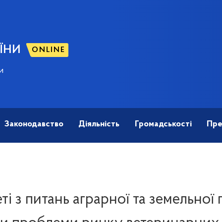
ЇНИ
ONLINE
и
Законодавство
Діяльність
Громадськості
Пре
ті з питань аграрної та земельної