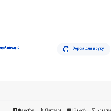
публікацій
Версія для друку
Фейсбук
(Твіттер)
Ютьюб
Інстагр