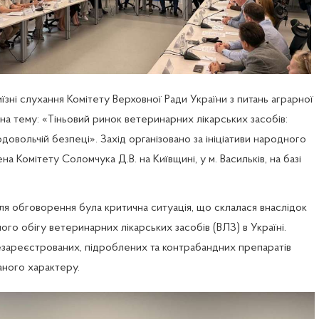
їзні слухання Комітету Верховної Ради України з питань аграрної 
 на тему: «Тіньовий ринок ветеринарних лікарських засобів: 
довольчій безпеці». Захід організовано за ініціативи народного 
на Комітету Соломчука Д.В. на Київщині, у м. Васильків, на базі 
я обговорення була критична ситуація, що склалася внаслідок 
го обігу ветеринарних лікарських засобів (ВЛЗ) в Україні. 
ареєстрованих, підроблених та контрабандних препаратів 
ного характеру.