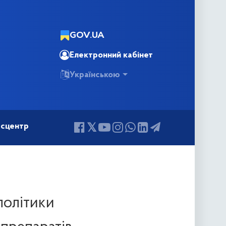
GOV.UA
Електронний кабінет
Українською
сцентр
 політики