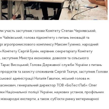
ли участь заступник голови Комітету Степан Чернявський, 
 Чайківський, голова підкомітету з питань інновацій та 
рі агропромислового комплексу Максим Гузенко, народний 
 Комітету Сергій Бунін, керівник секретаріату Комітету 
заступник Міністра економіки, довкілля та сільського 
Тарас Висоцький, Голова Державної служби України з питань 
продуктів та захисту споживачів Сергій Ткачук, заступник Голови 
ькової адміністрації Наталія Гаватюк, міський голова м. 
аласинович, генеральний директор ТОВ «БіоТестЛаб» Олег 
ки Національної поліції України, наукових установ, профільних 
та міжнародні експерти, а також суб'єкти ринку ветеринарної 