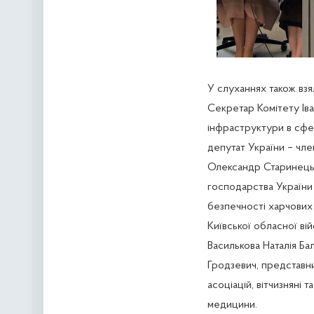
У слуханнях також взя
Секретар Комітету Іван
інфраструктури в сфе
депутат України – член
Олександр Старинець, 
господарства України 
безпечності харчових 
Київської обласної війс
Василькова Наталія Б
Гродзевич, представни
асоціацій, вітчизняні 
медицини. 