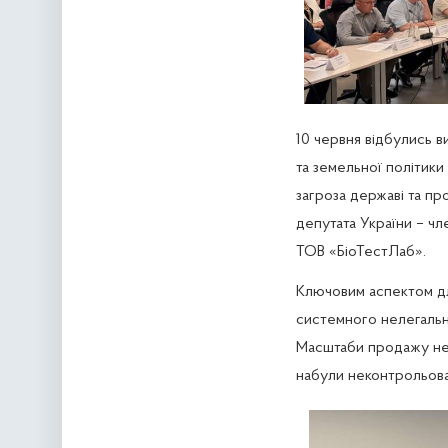
10 червня відбулись ви
та земельної політики
загроза державі та про
депутата України – чле
ТОВ «БіоТестЛаб». 
Ключовим аспектом дл
системного нелегально
Масштаби продажу нез
набули неконтрольова