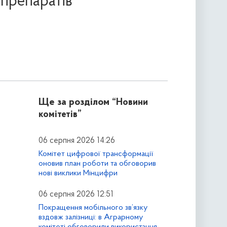
препаратів
Ще за розділом
“Новини
комітетів”
06 серпня 2026 14:26
Комітет цифрової трансформації
оновив план роботи та обговорив
нові виклики Мінцифри
06 серпня 2026 12:51
Покращення мобільного зв’язку
вздовж залізниці: в Аграрному
комітеті обговорили використання