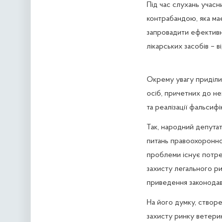
Під час слухань учасн
контрабандою, яка ма
запровадити ефективн
лікарських засобів – 
Окрему увагу приділил
осіб, причетних до не
та реалізації фальсиф
Так, народний депутат
питань правоохоронної
проблеми існує потреб
захисту легального ри
приведення законодав
На його думку, створе
захисту ринку ветерин