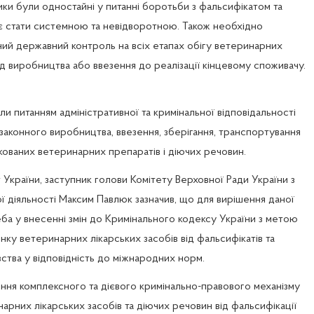
ики були одностайні у питанні боротьби з фальсифікатом та 
є стати системною та невідворотною. Також необхідно 
ий державний контроль на всіх етапах обігу ветеринарних 
від виробництва або ввезення до реалізації кінцевому споживачу.
и питанням адміністративної та кримінальної відповідальності 
законного виробництва, ввезення, зберігання, транспортування 
ікованих ветеринарних препаратів і діючих речовин.
 України, заступник голови Комітету Верховної Ради України з 
 діяльності Максим Павлюк зазначив, що для вирішення даної 
а у внесенні змін до Кримінального кодексу України з метою 
нку ветеринарних лікарських засобів від фальсифікатів та 
ства у відповідність до міжнародних норм.
ння комплексного та дієвого кримінально-правового механізму 
арних лікарських засобів та діючих речовин від фальсифікації 