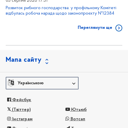
03 серпня 2026 17:31
Розвиток рибного господарства: у профільному Комітеті
відбулась робоча нарада щодо законопроєкту №12384
Переглянути ще
Мапа сайту
Українською
Фейсбук
(Твіттер)
Ютьюб
Інстаграм
Вотсап