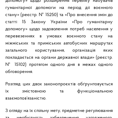
допомогу» щодо розширення переліку набувачів
гуманітарної допомоги на період дії воєнного
стану» (реєстр. № 15250) та «Про внесення змін до
статті 15 Закону України «Про гуманітарну
допомогу» щодо задоволення потреб населення у
перевезеннях в умовах воєнного стану на
міжміських та приміських автобусних маршрутах
загального користування, організація яких
покладається на органи державної влади» (реєстр.
№ 15102) протягом одного дня в межах одного
обговорення.
Розгляд цих двох законопроєктів обґрунтовується
їх змістовною та функціональною
взаємопов’язаністю.
З огляду на їх спільну мету, предметне регулювання
та необхідність забезпечення узгодженого,