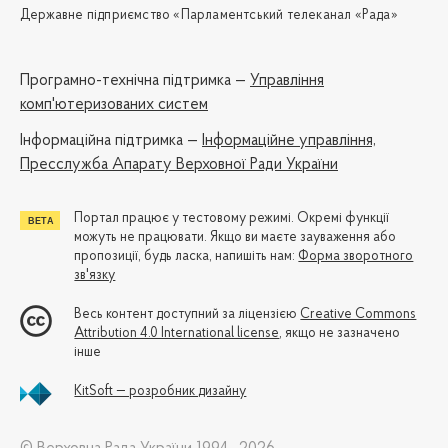
Державне підприємство «Парламентський телеканал «Рада»
Програмно-технічна підтримка —
Управління
комп'ютеризованих систем
Iнформаційна підтримка —
Інформаційне управління,
Пресслужба Апарату Верховної Ради України
Портал працює у тестовому режимі. Окремі функції
можуть не працювати. Якщо ви маєте зауваження або
пропозиції, будь ласка, напишіть нам:
Форма зворотного
зв'язку
Весь контент доступний за ліцензією
Creative Commons
Attribution 4.0 International license
, якщо не зазначено
інше
KitSoft — розробник дизайну