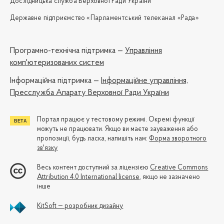
Дослідницька служба Верховної Ради України
Державне підприємство «Парламентський телеканал «Рада»
Програмно-технічна підтримка —
Управління
комп'ютеризованих систем
Iнформаційна підтримка —
Інформаційне управління,
Пресслужба Апарату Верховної Ради України
Портал працює у тестовому режимі. Окремі функції
можуть не працювати. Якщо ви маєте зауваження або
пропозиції, будь ласка, напишіть нам:
Форма зворотного
зв'язку
Весь контент доступний за ліцензією
Creative Commons
Attribution 4.0 International license
, якщо не зазначено
інше
KitSoft — розробник дизайну